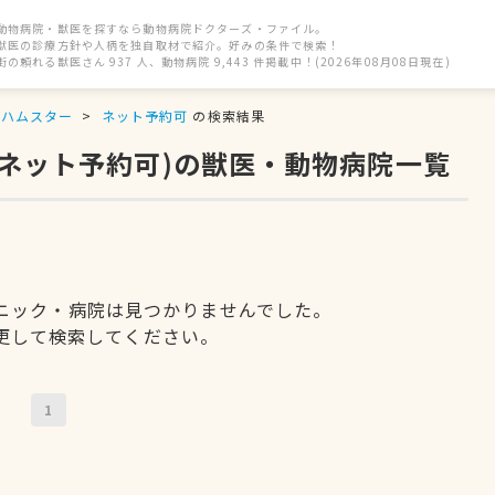
動物病院・獣医を探すなら動物病院ドクターズ・ファイル。
獣医の診療方針や人柄を独自取材で紹介。好みの条件で検索！
街の頼れる獣医さん 937 人、動物病院 9,443 件掲載中！(2026年08月08日現在)
ハムスター
ネット予約可
の検索結果
(ネット予約可)の獣医・動物病院一覧
ニック・病院は見つかりませんでした。
更して検索してください。
1