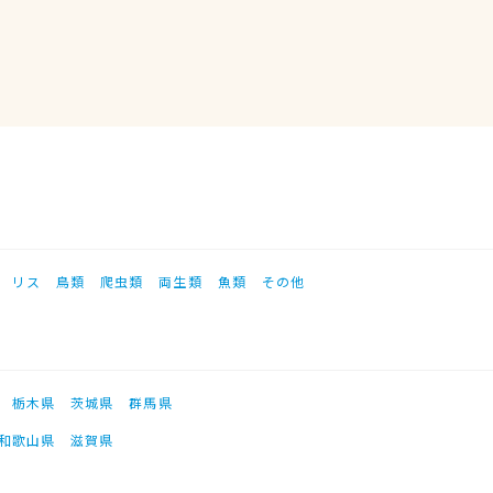
リス
鳥類
爬虫類
両生類
魚類
その他
栃木県
茨城県
群馬県
和歌山県
滋賀県