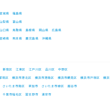
宮城県
福島県
山梨県
富山県
山口県
鳥取県
島根県
岡山県
広島県
宮崎県
熊本県
鹿児島県
沖縄県
新宿区
江東区
江戸川区
品川区
中野区
都筑区
横浜市港北区
横浜市港南区
横浜市鶴見区
横浜市戸塚区
横浜
さいたま市南区
草加市
さいたま市緑区
越谷市
千葉市稲毛区
習志野市
浦安市