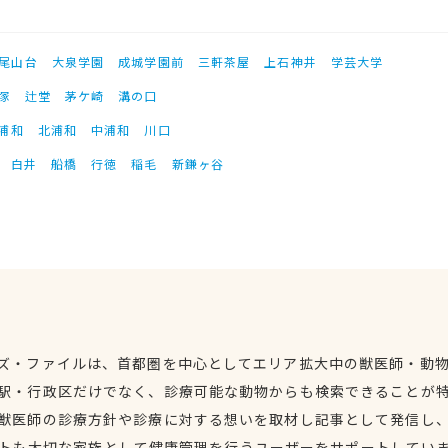
尾山台
大泉学園
成城学園前
三軒茶屋
上石神井
学芸大学
塚
辻堂
茅ケ崎
溝の口
浦和
北浦和
中浦和
川口
白井
船橋
行徳
稲毛
新鎌ヶ谷
ズ・ファイルは、首都圏を中心としてエリア拡大中の獣医師・動
駅・行政区だけでなく、診療可能な動物からも検索できることが
獣医師の診療方針や診療に対する想いを取材し記事として発信し
トも大切な家族として健康管理を行うユーザーをサポートしてい