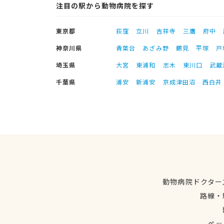
注目の駅から動物病院を探す
東京都
荻窪
立川
吉祥寺
三鷹
府中
神奈川県
青葉台
あざみ野
鶴見
平塚
戸
埼玉県
大宮
東浦和
志木
東川口
武蔵
千葉県
浦安
新浦安
京成津田沼
西白井
動物病院ドクター
路線・
ペッ