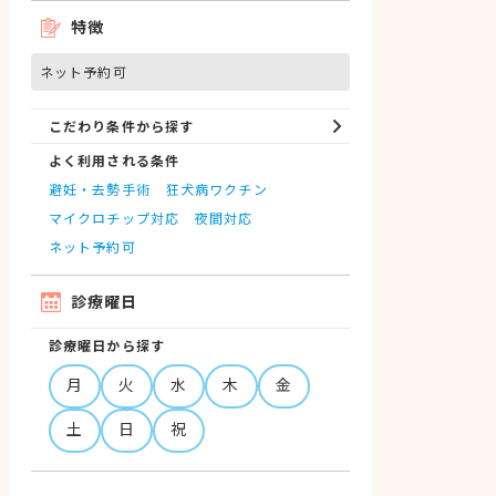
特徴
ネット予約可
こだわり条件から探す
よく利用される条件
避妊・去勢手術
狂犬病ワクチン
マイクロチップ対応
夜間対応
ネット予約可
診療曜日
診療曜日から探す
月
火
水
木
金
土
日
祝