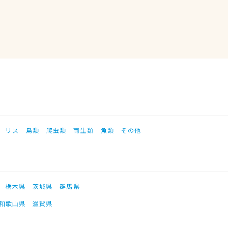
リス
鳥類
爬虫類
両生類
魚類
その他
栃木県
茨城県
群馬県
和歌山県
滋賀県