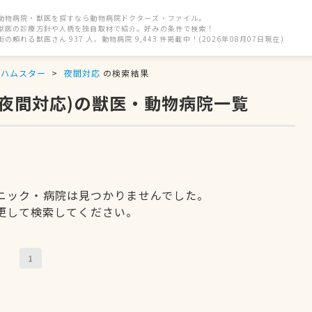
動物病院・獣医を探すなら動物病院ドクターズ・ファイル。
獣医の診療方針や人柄を独自取材で紹介。好みの条件で検索！
街の頼れる獣医さん 937 人、動物病院 9,443 件掲載中！(2026年08月07日現在)
ハムスター
夜間対応
の検索結果
(夜間対応)の獣医・動物病院一覧
ニック・病院は見つかりませんでした。
更して検索してください。
1