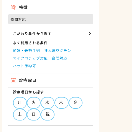
特徴
夜間対応
こだわり条件から探す
よく利用される条件
避妊・去勢手術
狂犬病ワクチン
マイクロチップ対応
夜間対応
ネット予約可
診療曜日
診療曜日から探す
月
火
水
木
金
土
日
祝