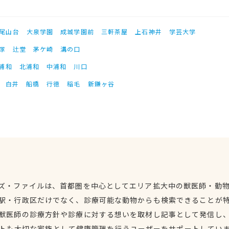
尾山台
大泉学園
成城学園前
三軒茶屋
上石神井
学芸大学
塚
辻堂
茅ケ崎
溝の口
浦和
北浦和
中浦和
川口
白井
船橋
行徳
稲毛
新鎌ヶ谷
ズ・ファイルは、首都圏を中心としてエリア拡大中の獣医師・動
駅・行政区だけでなく、診療可能な動物からも検索できることが
獣医師の診療方針や診療に対する想いを取材し記事として発信し
トも大切な家族として健康管理を行うユーザーをサポートしてい