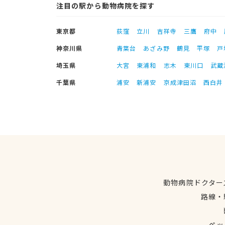
注目の駅から動物病院を探す
東京都
荻窪
立川
吉祥寺
三鷹
府中
神奈川県
青葉台
あざみ野
鶴見
平塚
戸
埼玉県
大宮
東浦和
志木
東川口
武蔵
千葉県
浦安
新浦安
京成津田沼
西白井
動物病院ドクター
路線・
ペッ