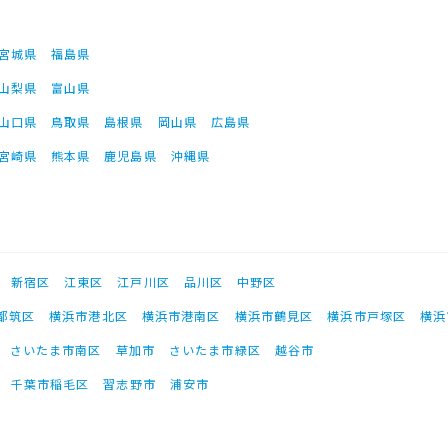
宮城県
福島県
山梨県
富山県
山口県
鳥取県
島根県
岡山県
広島県
宮崎県
熊本県
鹿児島県
沖縄県
新宿区
江東区
江戸川区
品川区
中野区
都筑区
横浜市港北区
横浜市港南区
横浜市鶴見区
横浜市戸塚区
横浜
さいたま市南区
草加市
さいたま市緑区
越谷市
千葉市稲毛区
習志野市
浦安市