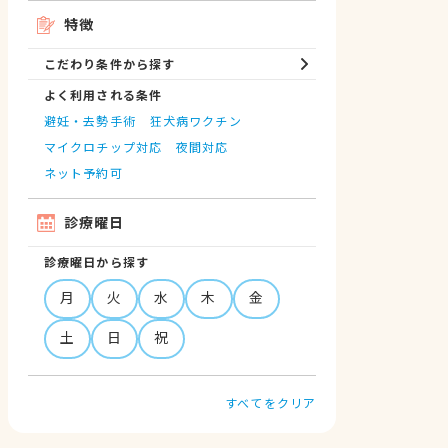
特徴
こだわり条件から探す
よく利用される条件
避妊・去勢手術
狂犬病ワクチン
マイクロチップ対応
夜間対応
ネット予約可
診療曜日
診療曜日から探す
月
火
水
木
金
土
日
祝
すべてをクリア