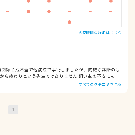
ー
●
●
ー
●
●
ー
●
●
ー
ー
ー
ー
ー
ー
●
ー
ー
診療時間の詳細はこちら
股関節形成不全で他病院で手術しましたが、的確な診断のも
から終わりという先生ではありません 飼い主の不安にも優
最期は大病を患い願いも虚しく旅立ってしまいましたが、常
すべてのクチコミを見る
った先生の温かいお心にどれだけ救われてきたことか… 感
大好きで待合室で呼ばれると駆け寄って行く姿が今でも忘れ
しゃがまれて、犬に優しい言葉をかけ診察なさるのです 獣
らしさに支えられての飼い主人生でした 今も大切な子供を
1
送っていますが、先生とのご縁、一生忘れません ありがと