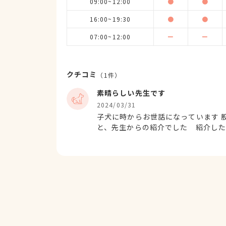
09:00~12:00
●
●
16:00~19:30
●
●
07:00~12:00
ー
ー
クチコミ
（
1
件）
素晴らしい先生です
2024/03/31
子犬に時からお世話になっています 
と、先生からの紹介でした 紹介した
しく対応をしてくださる先生です 
に犬と私たちに寄り添い励まして下さ
謝の気持ちでいっぱいです 先生が
られません 先生はいつも犬の目線に
医としての腕だけでなくお人柄の素晴
失った悲しみは癒えず、涙する日々を
うございました