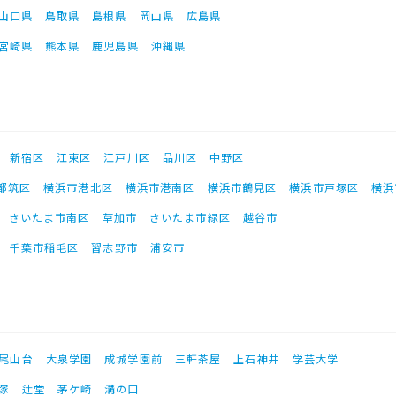
山口県
鳥取県
島根県
岡山県
広島県
宮崎県
熊本県
鹿児島県
沖縄県
新宿区
江東区
江戸川区
品川区
中野区
都筑区
横浜市港北区
横浜市港南区
横浜市鶴見区
横浜市戸塚区
横浜
さいたま市南区
草加市
さいたま市緑区
越谷市
千葉市稲毛区
習志野市
浦安市
尾山台
大泉学園
成城学園前
三軒茶屋
上石神井
学芸大学
塚
辻堂
茅ケ崎
溝の口