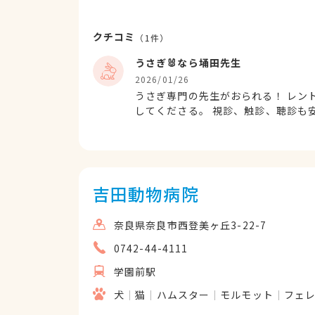
クチコミ
（
1
件）
うさぎ🐰なら埇田先生
2026/01/26
うさぎ専門の先生がおられる！ レントゲン、エコーで精査や、症状改善後の確認レントゲン評価
してくださる。 視診、触診、聴診も安定していて、診察は、床で安全確保のもと行ってくださ
る。また歯の診察もスコープでしてもらえる。 体重測定は、ゲージに入れ
め、安心感がある。 強制給餌も上手、うさぎの固定も上手。 CTもあるため、おそらく造影CTな
ども可能で、医療設備が整っている。 何より、先生が優しく、話をしっかり聞いてくれる人
と、医師としての統合的なフィジカルアセス
吉田動物病院
奈良県奈良市西登美ヶ丘3-22-7
0742-44-4111
学園前駅
犬
猫
ハムスター
モルモット
フェ