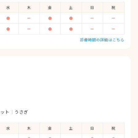
水
木
金
土
日
祝
●
ー
●
●
ー
ー
●
ー
●
●
ー
ー
診療時間の詳細はこちら
レット
うさぎ
水
木
金
土
日
祝