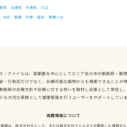
浦和
北浦和
中浦和
川口
白井
船橋
行徳
稲毛
新鎌ヶ谷
ズ・ファイルは、首都圏を中心としてエリア拡大中の獣医師・動
駅・行政区だけでなく、診療可能な動物からも検索できることが
獣医師の診療方針や診療に対する想いを取材し記事として発信し
トも大切な家族として健康管理を行うユーザーをサポートしてい
掲載情報について
種情報は、株式会社ギミック、または株式会社ウェルネスが調査した情報をも