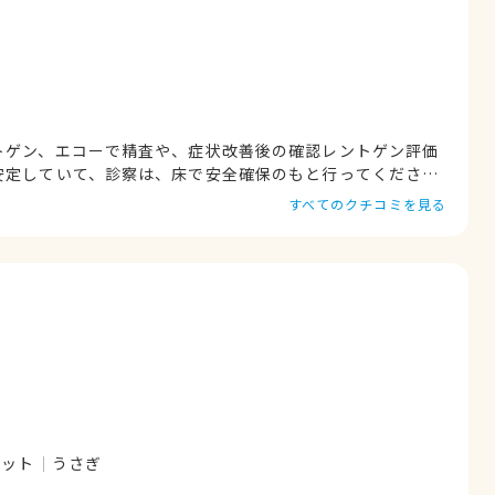
た状態で行われるた
すべてのクチコミを見る
柄
メントと画像診断のスキルが高い。 いろんなうさぎ
専門の先生みてきた中で1番信頼できる。 今後は、うさぎの強制給餌の教室を開いてほしい。
レット
うさぎ