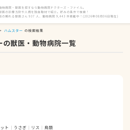
動物病院・獣医を探すなら動物病院ドクターズ・ファイル。
獣医の診療方針や人柄を独自取材で紹介。好みの条件で検索！
街の頼れる獣医さん 937 人、動物病院 9,443 件掲載中！(2026年08月06日現在)
ハムスター
の検索結果
ーの獣医・動物病院一覧
レット
うさぎ
リス
鳥類