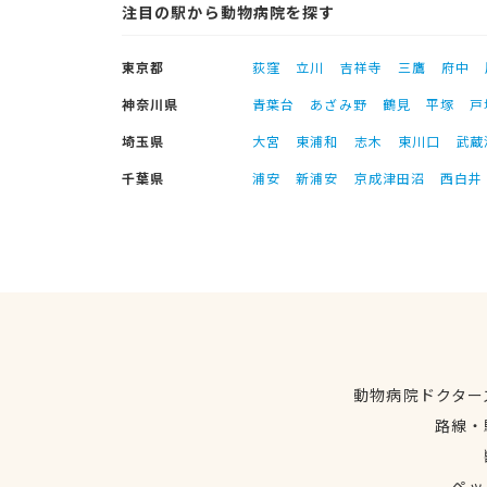
注目の駅から動物病院を探す
東京都
荻窪
立川
吉祥寺
三鷹
府中
神奈川県
青葉台
あざみ野
鶴見
平塚
戸
埼玉県
大宮
東浦和
志木
東川口
武蔵
千葉県
浦安
新浦安
京成津田沼
西白井
動物病院ドクター
路線・
ペッ