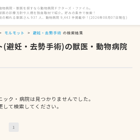
動物病院・獣医を探すなら動物病院ドクターズ・ファイル。
獣医の診療方針や人柄を独自取材で紹介。好みの条件で検索！
街の頼れる獣医さん 937 人、動物病院 9,443 件掲載中！(2026年08月07日現在)
モルモット
避妊・去勢手術
の検索結果
ト(避妊・去勢手術)の獣医・動物病院
ニック・病院は見つかりませんでした。
更して検索してください。
1