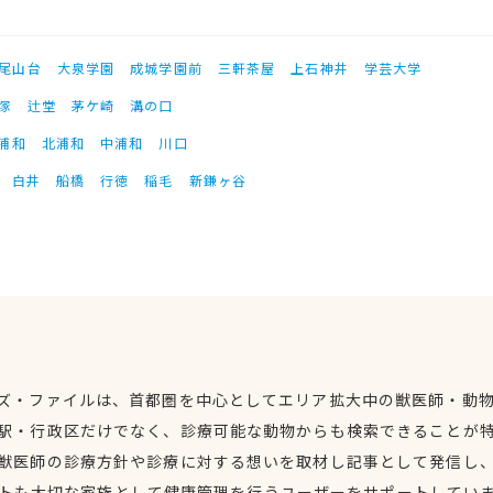
尾山台
大泉学園
成城学園前
三軒茶屋
上石神井
学芸大学
塚
辻堂
茅ケ崎
溝の口
浦和
北浦和
中浦和
川口
白井
船橋
行徳
稲毛
新鎌ヶ谷
ズ・ファイルは、首都圏を中心としてエリア拡大中の獣医師・動
駅・行政区だけでなく、診療可能な動物からも検索できることが
獣医師の診療方針や診療に対する想いを取材し記事として発信し
トも大切な家族として健康管理を行うユーザーをサポートしてい