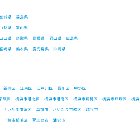
宮城県
福島県
山梨県
富山県
山口県
鳥取県
島根県
岡山県
広島県
宮崎県
熊本県
鹿児島県
沖縄県
新宿区
江東区
江戸川区
品川区
中野区
都筑区
横浜市港北区
横浜市港南区
横浜市鶴見区
横浜市戸塚区
横浜
さいたま市南区
草加市
さいたま市緑区
越谷市
千葉市稲毛区
習志野市
浦安市