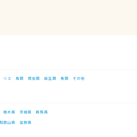
リス
鳥類
爬虫類
両生類
魚類
その他
栃木県
茨城県
群馬県
和歌山県
滋賀県