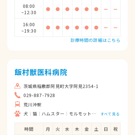
08:00
●
●
●
●
●
●
ー
ー
~12:30
16:00
●
●
●
●
●
●
ー
ー
~19:30
診療時間の詳細はこちら
飯村獣医科病院
茨城県稲敷郡阿見町大字阿見2354-1
029-887-7928
荒川沖駅
犬
猫
ハムスター
モルモット
フェレット
うさ
すべて見る
時間
月
火
水
木
金
土
日
祝