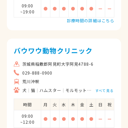
09:00
●
●
●
●
●
●
ー
ー
~19:00
診療時間の詳細はこちら
バウワウ動物クリニック
茨城県稲敷郡阿見町大字阿見4788-6
029-888-0900
荒川沖駅
犬
猫
ハムスター
モルモット
フェレット
うさ
すべて見る
時間
月
火
水
木
金
土
日
祝
09:00
●
●
●
●
●
●
ー
ー
~12:00