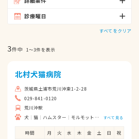
詳細条件
診療曜日
すべてをクリア
3
件中
1
〜
3
件を表示
北村犬猫病院
茨城県土浦市荒川沖東1-2-28
029-841-0120
荒川沖駅
犬
猫
ハムスター
モルモット
うさぎ
すべて見る
時間
月
火
水
木
金
土
日
祝