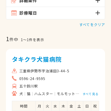
詳細条件
診療曜日
すべてをクリア
1
件中
1
〜
1
件を表示
タキクラ犬猫病院
三重県伊勢市宇治浦田3-44-5
0596-24-9595
五十鈴川駅
犬
猫
ハムスター
モルモット
うさぎ
すべて見る
時間
月
火
水
木
金
土
日
祝