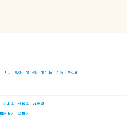
リス
鳥類
爬虫類
両生類
魚類
その他
栃木県
茨城県
群馬県
和歌山県
滋賀県