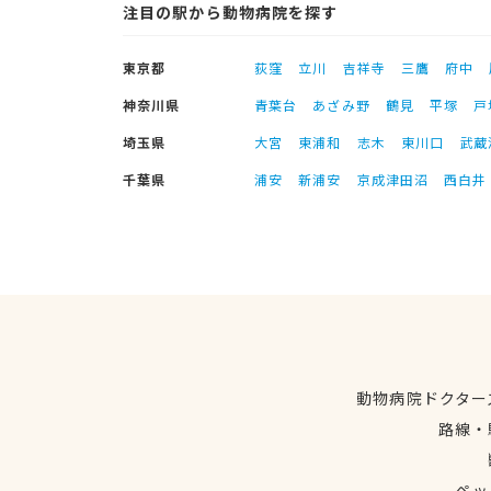
注目の駅から動物病院を探す
東京都
荻窪
立川
吉祥寺
三鷹
府中
神奈川県
青葉台
あざみ野
鶴見
平塚
戸
埼玉県
大宮
東浦和
志木
東川口
武蔵
千葉県
浦安
新浦安
京成津田沼
西白井
動物病院ドクター
路線・
ペッ