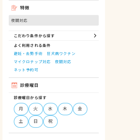
特徴
夜間対応
こだわり条件から探す
よく利用される条件
避妊・去勢手術
狂犬病ワクチン
マイクロチップ対応
夜間対応
ネット予約可
診療曜日
診療曜日から探す
月
火
水
木
金
土
日
祝