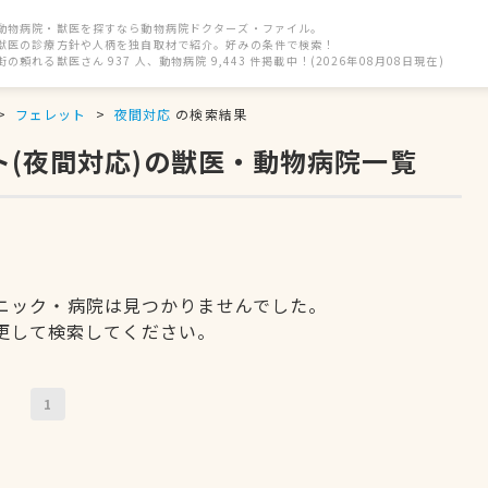
動物病院・獣医を探すなら動物病院ドクターズ・ファイル。
獣医の診療方針や人柄を独自取材で紹介。好みの条件で検索！
街の頼れる獣医さん 937 人、動物病院 9,443 件掲載中！(2026年08月08日現在)
フェレット
夜間対応
の検索結果
ト(夜間対応)の獣医・動物病院一覧
ニック・病院は見つかりませんでした。
更して検索してください。
1