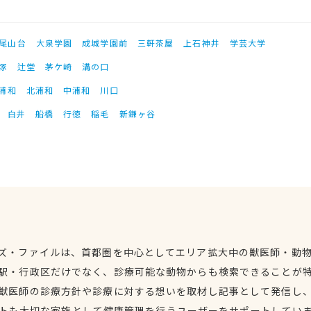
尾山台
大泉学園
成城学園前
三軒茶屋
上石神井
学芸大学
塚
辻堂
茅ケ崎
溝の口
浦和
北浦和
中浦和
川口
白井
船橋
行徳
稲毛
新鎌ヶ谷
ズ・ファイルは、首都圏を中心としてエリア拡大中の獣医師・動
駅・行政区だけでなく、診療可能な動物からも検索できることが
獣医師の診療方針や診療に対する想いを取材し記事として発信し
トも大切な家族として健康管理を行うユーザーをサポートしてい