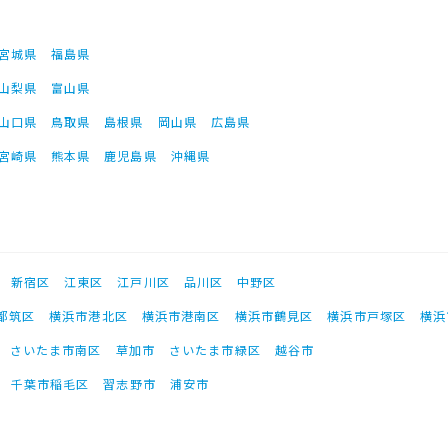
宮城県
福島県
山梨県
富山県
山口県
鳥取県
島根県
岡山県
広島県
宮崎県
熊本県
鹿児島県
沖縄県
新宿区
江東区
江戸川区
品川区
中野区
都筑区
横浜市港北区
横浜市港南区
横浜市鶴見区
横浜市戸塚区
横浜
さいたま市南区
草加市
さいたま市緑区
越谷市
千葉市稲毛区
習志野市
浦安市