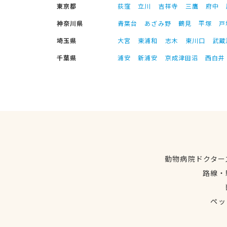
東京都
荻窪
立川
吉祥寺
三鷹
府中
神奈川県
青葉台
あざみ野
鶴見
平塚
戸
埼玉県
大宮
東浦和
志木
東川口
武蔵
千葉県
浦安
新浦安
京成津田沼
西白井
動物病院ドクター
路線・
ペッ