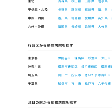
東北
青森県
秋田県
山形県
岩手県
甲信越・北陸
長野県
新潟県
石川県
福井県
中国・四国
香川県
徳島県
愛媛県
高知県
九州・沖縄
福岡県
長崎県
佐賀県
大分県
行政区から動物病院を探す
東京都
世田谷区
練馬区
杉並区
大田区
神奈川県
横浜市青葉区
横浜市緑区
横浜市
埼玉県
川口市
所沢市
さいたま市浦和区
千葉県
船橋市
市川市
松戸市
八千代市
注目の駅から動物病院を探す