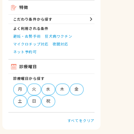
特徴
こだわり条件から探す
よく利用される条件
避妊・去勢手術
狂犬病ワクチン
マイクロチップ対応
夜間対応
ネット予約可
診療曜日
診療曜日から探す
月
火
水
木
金
土
日
祝
すべてをクリア