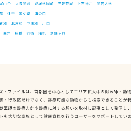
尾山台
大泉学園
成城学園前
三軒茶屋
上石神井
学芸大学
塚
辻堂
茅ケ崎
溝の口
浦和
北浦和
中浦和
川口
白井
船橋
行徳
稲毛
新鎌ヶ谷
ズ・ファイルは、首都圏を中心としてエリア拡大中の獣医師・動
駅・行政区だけでなく、診療可能な動物からも検索できることが
獣医師の診療方針や診療に対する想いを取材し記事として発信し
トも大切な家族として健康管理を行うユーザーをサポートしてい