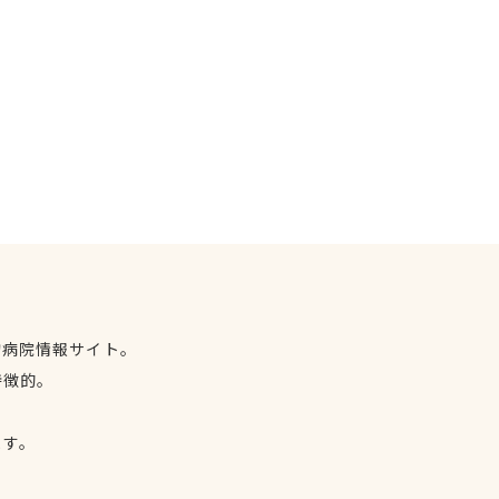
物病院情報サイト。
特徴的。
、
ます。