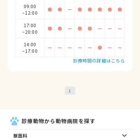
09:00
●
●
ー
●
●
●
●
●
~12:00
17:00
●
●
ー
●
●
ー
ー
ー
~20:00
14:00
ー
ー
ー
ー
ー
●
ー
ー
~17:00
診療時間の詳細はこちら
1
診療動物から動物病院を探す
獣医科