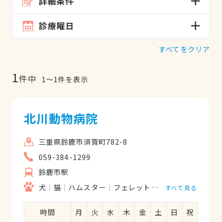
詳細条件
診療曜日
すべてをクリア
1
件中
1
〜
1
件を表示
北川動物病院
三重県鈴鹿市須賀町782-8
059-384-1299
鈴鹿市駅
犬
猫
ハムスター
フェレット
うさぎ
すべて見る
時間
月
火
水
木
金
土
日
祝