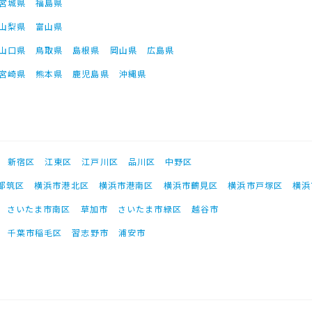
宮城県
福島県
山梨県
富山県
山口県
鳥取県
島根県
岡山県
広島県
宮崎県
熊本県
鹿児島県
沖縄県
新宿区
江東区
江戸川区
品川区
中野区
都筑区
横浜市港北区
横浜市港南区
横浜市鶴見区
横浜市戸塚区
横浜
さいたま市南区
草加市
さいたま市緑区
越谷市
千葉市稲毛区
習志野市
浦安市