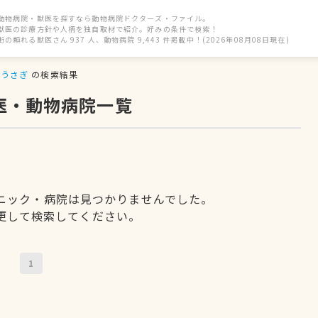
動物病院・獣医を探すなら動物病院ドクターズ・ファイル。
獣医の診療方針や人柄を独自取材で紹介。好みの条件で検索！
街の頼れる獣医さん 937 人、動物病院 9,443 件掲載中！(2026年08月08日現在)
うさぎ
の検索結果
医・動物病院一覧
ニック・病院は見つかりませんでした。
更して検索してください。
1