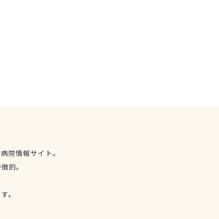
物病院情報サイト。
特徴的。
、
ます。