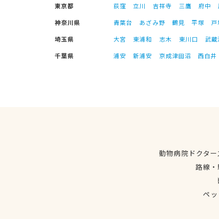
東京都
荻窪
立川
吉祥寺
三鷹
府中
神奈川県
青葉台
あざみ野
鶴見
平塚
戸
埼玉県
大宮
東浦和
志木
東川口
武蔵
千葉県
浦安
新浦安
京成津田沼
西白井
動物病院ドクター
路線・
ペッ