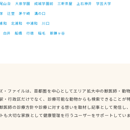
尾山台
大泉学園
成城学園前
三軒茶屋
上石神井
学芸大学
塚
辻堂
茅ケ崎
溝の口
浦和
北浦和
中浦和
川口
白井
船橋
行徳
稲毛
新鎌ヶ谷
ズ・ファイルは、首都圏を中心としてエリア拡大中の獣医師・動
駅・行政区だけでなく、診療可能な動物からも検索できることが
獣医師の診療方針や診療に対する想いを取材し記事として発信し
トも大切な家族として健康管理を行うユーザーをサポートしてい