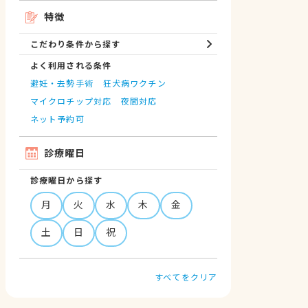
特徴
こだわり条件から探す
よく利用される条件
避妊・去勢手術
狂犬病ワクチン
マイクロチップ対応
夜間対応
ネット予約可
診療曜日
診療曜日から探す
月
火
水
木
金
土
日
祝
すべてをクリア