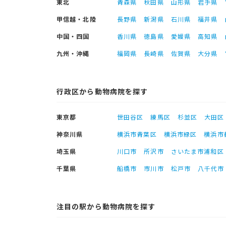
東北
青森県
秋田県
山形県
岩手県
甲信越・北陸
長野県
新潟県
石川県
福井県
中国・四国
香川県
徳島県
愛媛県
高知県
九州・沖縄
福岡県
長崎県
佐賀県
大分県
行政区から動物病院を探す
東京都
世田谷区
練馬区
杉並区
大田区
神奈川県
横浜市青葉区
横浜市緑区
横浜市
埼玉県
川口市
所沢市
さいたま市浦和区
千葉県
船橋市
市川市
松戸市
八千代市
注目の駅から動物病院を探す