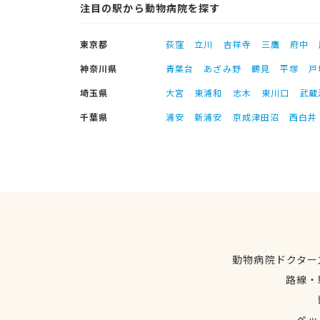
注目の駅から動物病院を探す
東京都
荻窪
立川
吉祥寺
三鷹
府中
神奈川県
青葉台
あざみ野
鶴見
平塚
戸
埼玉県
大宮
東浦和
志木
東川口
武蔵
千葉県
浦安
新浦安
京成津田沼
西白井
動物病院ドクター
路線・
ペッ