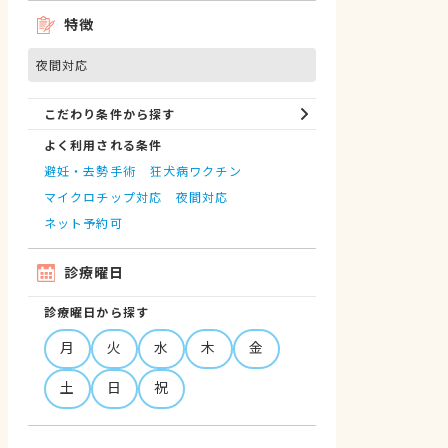
特徴
夜間対応
こだわり条件から探す
よく利用される条件
避妊・去勢手術
狂犬病ワクチン
マイクロチップ対応
夜間対応
ネット予約可
診療曜日
診療曜日から探す
月
火
水
木
金
土
日
祝