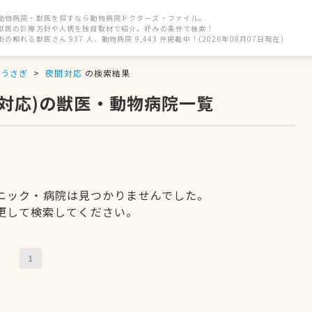
動物病院・獣医を探すなら動物病院ドクターズ・ファイル。
獣医の診療方針や人柄を独自取材で紹介。好みの条件で検索！
街の頼れる獣医さん 937 人、動物病院 9,443 件掲載中！(2026年08月07日現在)
うさぎ
夜間対応
の検索結果
間対応)の獣医・動物病院一覧
ニック・病院は見つかりませんでした。
更して検索してください。
1