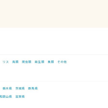
リス
鳥類
爬虫類
両生類
魚類
その他
栃木県
茨城県
群馬県
和歌山県
滋賀県