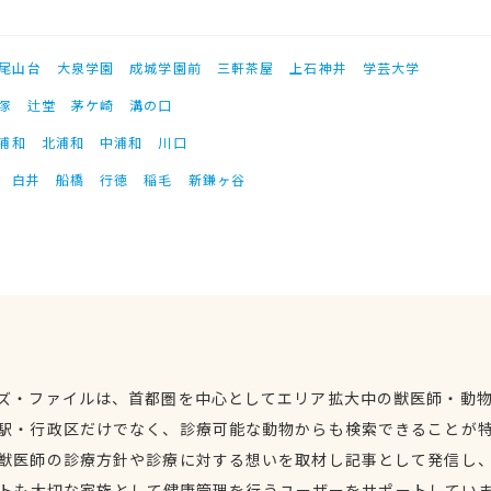
尾山台
大泉学園
成城学園前
三軒茶屋
上石神井
学芸大学
塚
辻堂
茅ケ崎
溝の口
浦和
北浦和
中浦和
川口
白井
船橋
行徳
稲毛
新鎌ヶ谷
ズ・ファイルは、首都圏を中心としてエリア拡大中の獣医師・動
駅・行政区だけでなく、診療可能な動物からも検索できることが
獣医師の診療方針や診療に対する想いを取材し記事として発信し
トも大切な家族として健康管理を行うユーザーをサポートしてい