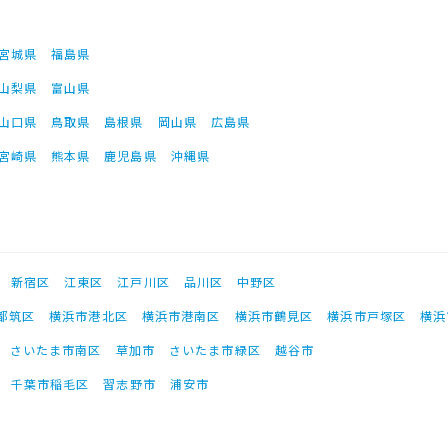
宮城県
福島県
山梨県
富山県
山口県
鳥取県
島根県
岡山県
広島県
宮崎県
熊本県
鹿児島県
沖縄県
新宿区
江東区
江戸川区
品川区
中野区
都筑区
横浜市港北区
横浜市港南区
横浜市鶴見区
横浜市戸塚区
横浜
さいたま市南区
草加市
さいたま市緑区
越谷市
千葉市稲毛区
習志野市
浦安市