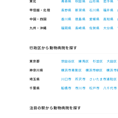
東北
青森県
秋田県
山形県
岩手県
甲信越・北陸
長野県
新潟県
石川県
福井県
中国・四国
香川県
徳島県
愛媛県
高知県
九州・沖縄
福岡県
長崎県
佐賀県
大分県
行政区から動物病院を探す
東京都
世田谷区
練馬区
杉並区
大田区
神奈川県
横浜市青葉区
横浜市緑区
横浜市
埼玉県
川口市
所沢市
さいたま市浦和区
千葉県
船橋市
市川市
松戸市
八千代市
注目の駅から動物病院を探す