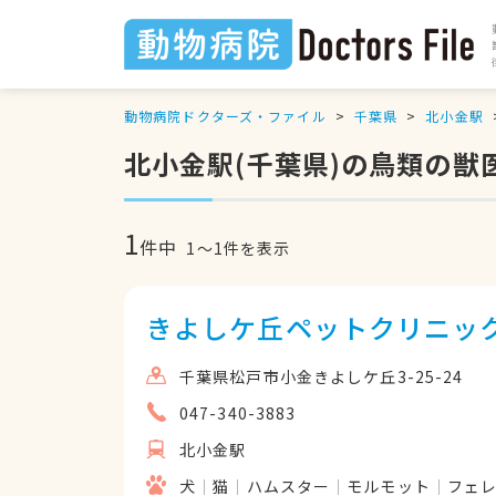
動物病院ドクターズ・ファイル
千葉県
北小金駅
北小金駅(千葉県)の鳥類の獣
1
件中
1
〜
1
件を表示
きよしケ丘ペットクリニッ
千葉県松戸市小金きよしケ丘3-25-24
047-340-3883
北小金駅
犬
猫
ハムスター
モルモット
フェ