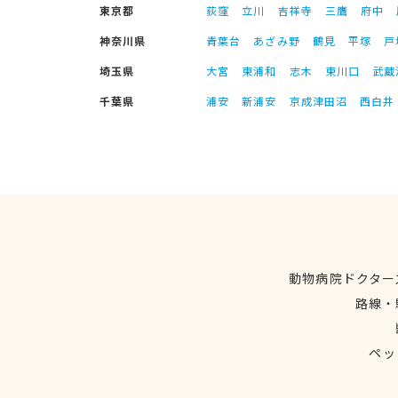
東京都
荻窪
立川
吉祥寺
三鷹
府中
神奈川県
青葉台
あざみ野
鶴見
平塚
戸
埼玉県
大宮
東浦和
志木
東川口
武蔵
千葉県
浦安
新浦安
京成津田沼
西白井
動物病院ドクター
路線・
ペッ