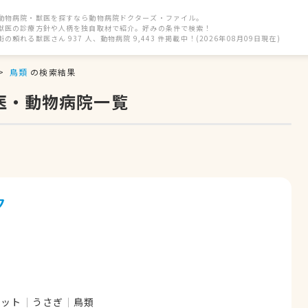
動物病院・獣医を探すなら動物病院ドクターズ・ファイル。
獣医の診療方針や人柄を独自取材で紹介。好みの条件で検索！
街の頼れる獣医さん 937 人、動物病院 9,443 件掲載中！(2026年08月09日現在)
鳥類
の検索結果
医・動物病院一覧
ク
レット
うさぎ
鳥類