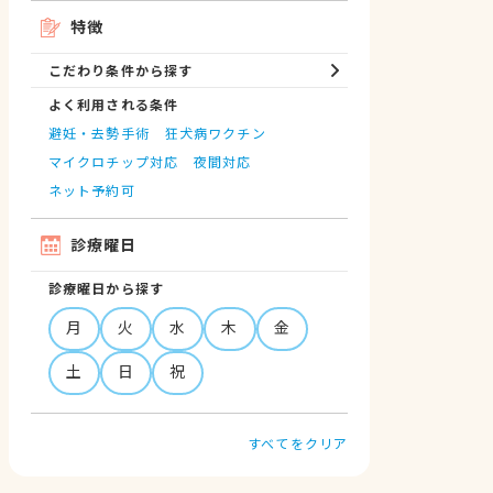
特徴
こだわり条件から探す
よく利用される条件
避妊・去勢手術
狂犬病ワクチン
マイクロチップ対応
夜間対応
ネット予約可
診療曜日
診療曜日から探す
月
火
水
木
金
土
日
祝
すべてをクリア