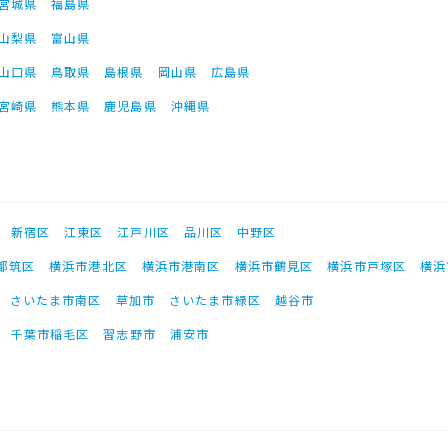
宮城県
福島県
山梨県
富山県
山口県
鳥取県
島根県
岡山県
広島県
宮崎県
熊本県
鹿児島県
沖縄県
新宿区
江東区
江戸川区
品川区
中野区
都筑区
横浜市港北区
横浜市港南区
横浜市鶴見区
横浜市戸塚区
横浜
さいたま市南区
草加市
さいたま市緑区
越谷市
千葉市稲毛区
習志野市
浦安市