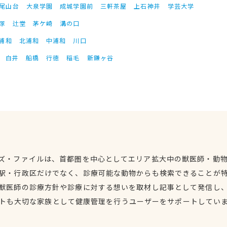
尾山台
大泉学園
成城学園前
三軒茶屋
上石神井
学芸大学
塚
辻堂
茅ケ崎
溝の口
浦和
北浦和
中浦和
川口
白井
船橋
行徳
稲毛
新鎌ヶ谷
ズ・ファイルは、首都圏を中心としてエリア拡大中の獣医師・動
駅・行政区だけでなく、診療可能な動物からも検索できることが
獣医師の診療方針や診療に対する想いを取材し記事として発信し
トも大切な家族として健康管理を行うユーザーをサポートしてい