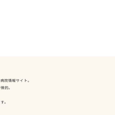
物病院情報サイト。
特徴的。
、
ます。