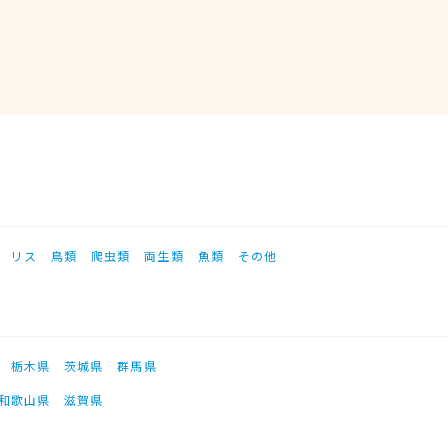
リス
鳥類
爬虫類
両生類
魚類
その他
栃木県
茨城県
群馬県
和歌山県
滋賀県