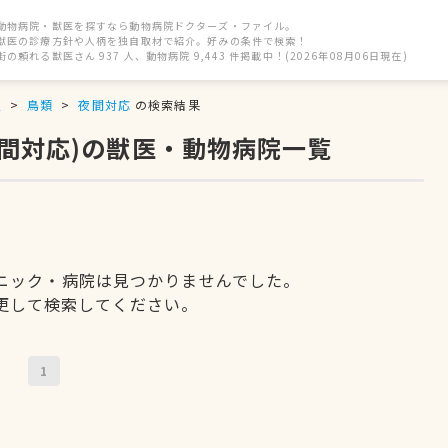
動物病院・獣医を探すなら動物病院ドクターズ・ファイル。
獣医の診療方針や人柄を独自取材で紹介。好みの条件で検索！
街の頼れる獣医さん 937 人、動物病院 9,443 件掲載中！(2026年08月06日現在)
駅
鳥類
夜間対応
の検索結果
夜間対応)の獣医・動物病院一覧
ニック・病院は見つかりませんでした。
更して検索してください。
1