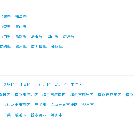
宮城県
福島県
山梨県
富山県
山口県
鳥取県
島根県
岡山県
広島県
宮崎県
熊本県
鹿児島県
沖縄県
新宿区
江東区
江戸川区
品川区
中野区
都筑区
横浜市港北区
横浜市港南区
横浜市鶴見区
横浜市戸塚区
横浜
さいたま市南区
草加市
さいたま市緑区
越谷市
千葉市稲毛区
習志野市
浦安市