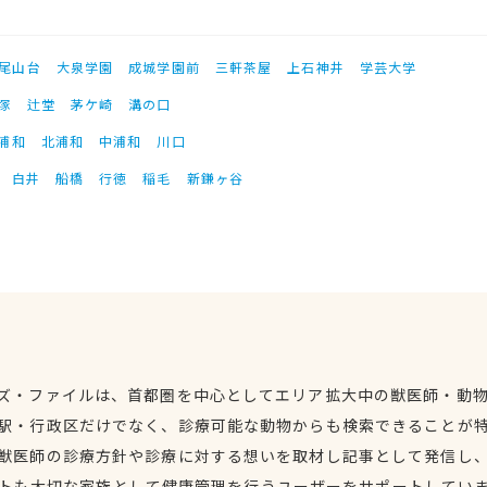
尾山台
大泉学園
成城学園前
三軒茶屋
上石神井
学芸大学
塚
辻堂
茅ケ崎
溝の口
浦和
北浦和
中浦和
川口
白井
船橋
行徳
稲毛
新鎌ヶ谷
ズ・ファイルは、首都圏を中心としてエリア拡大中の獣医師・動
駅・行政区だけでなく、診療可能な動物からも検索できることが
獣医師の診療方針や診療に対する想いを取材し記事として発信し
トも大切な家族として健康管理を行うユーザーをサポートしてい