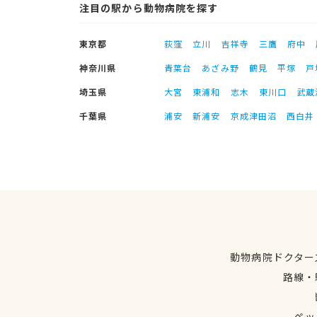
注目の駅から動物病院を探す
東京都
荻窪
立川
吉祥寺
三鷹
府中
神奈川県
青葉台
あざみ野
鶴見
平塚
戸
埼玉県
大宮
東浦和
志木
東川口
武蔵
千葉県
浦安
新浦安
京成津田沼
西白井
動物病院ドクター
路線・
ペッ