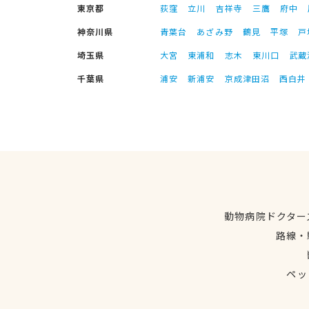
東京都
荻窪
立川
吉祥寺
三鷹
府中
神奈川県
青葉台
あざみ野
鶴見
平塚
戸
埼玉県
大宮
東浦和
志木
東川口
武蔵
千葉県
浦安
新浦安
京成津田沼
西白井
動物病院ドクター
路線・
ペッ