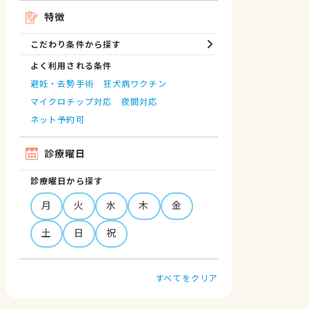
特徴
こだわり条件から探す
よく利用される条件
避妊・去勢手術
狂犬病ワクチン
マイクロチップ対応
夜間対応
ネット予約可
診療曜日
診療曜日から探す
月
火
水
木
金
土
日
祝
すべてをクリア