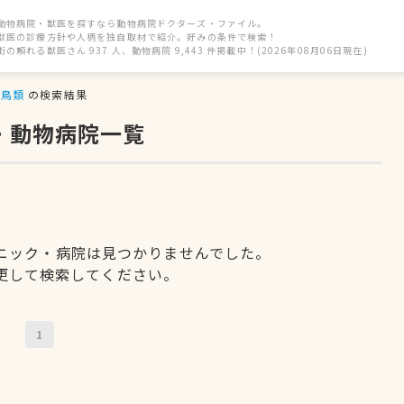
動物病院・獣医を探すなら動物病院ドクターズ・ファイル。
獣医の診療方針や人柄を独自取材で紹介。好みの条件で検索！
街の頼れる獣医さん 937 人、動物病院 9,443 件掲載中！(2026年08月06日現在)
鳥類
の検索結果
・動物病院一覧
ニック・病院は見つかりませんでした。
更して検索してください。
1