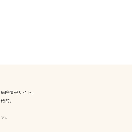
物病院情報サイト。
特徴的。
、
ます。