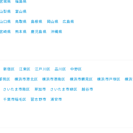
宮城県
福島県
山梨県
富山県
山口県
鳥取県
島根県
岡山県
広島県
宮崎県
熊本県
鹿児島県
沖縄県
新宿区
江東区
江戸川区
品川区
中野区
都筑区
横浜市港北区
横浜市港南区
横浜市鶴見区
横浜市戸塚区
横浜
さいたま市南区
草加市
さいたま市緑区
越谷市
千葉市稲毛区
習志野市
浦安市