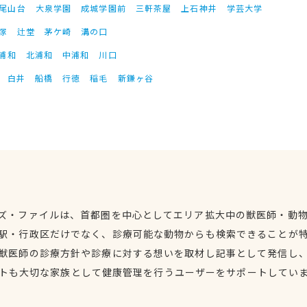
尾山台
大泉学園
成城学園前
三軒茶屋
上石神井
学芸大学
塚
辻堂
茅ケ崎
溝の口
浦和
北浦和
中浦和
川口
白井
船橋
行徳
稲毛
新鎌ヶ谷
ズ・ファイルは、首都圏を中心としてエリア拡大中の獣医師・動
駅・行政区だけでなく、診療可能な動物からも検索できることが
獣医師の診療方針や診療に対する想いを取材し記事として発信し
トも大切な家族として健康管理を行うユーザーをサポートしてい