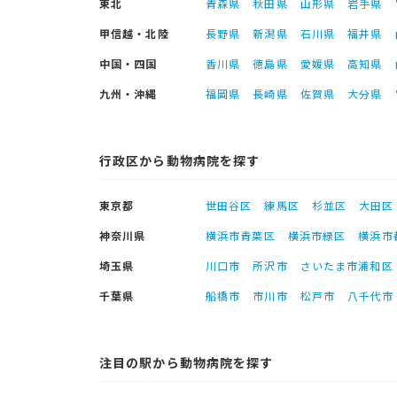
東北
青森県
秋田県
山形県
岩手県
甲信越・北陸
長野県
新潟県
石川県
福井県
中国・四国
香川県
徳島県
愛媛県
高知県
九州・沖縄
福岡県
長崎県
佐賀県
大分県
行政区から動物病院を探す
東京都
世田谷区
練馬区
杉並区
大田区
神奈川県
横浜市青葉区
横浜市緑区
横浜市
埼玉県
川口市
所沢市
さいたま市浦和区
千葉県
船橋市
市川市
松戸市
八千代市
注目の駅から動物病院を探す