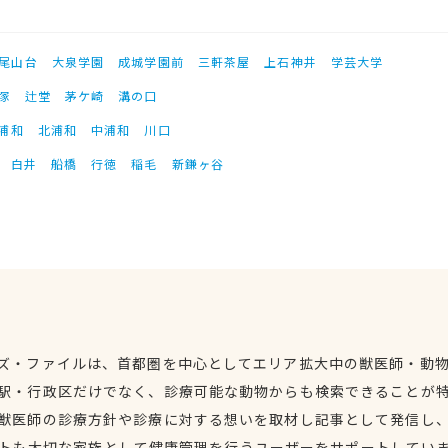
尾山台
大泉学園
成城学園前
三軒茶屋
上石神井
学芸大学
塚
辻堂
茅ケ崎
溝の口
浦和
北浦和
中浦和
川口
白井
船橋
行徳
稲毛
新鎌ヶ谷
ズ・ファイルは、首都圏を中心としてエリア拡大中の獣医師・動
駅・行政区だけでなく、診療可能な動物からも検索できることが
獣医師の診療方針や診療に対する想いを取材し記事として発信し
トも大切な家族として健康管理を行うユーザーをサポートしてい