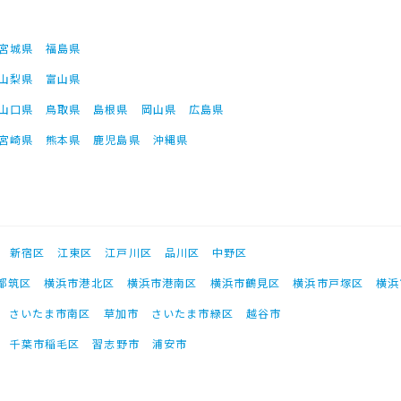
宮城県
福島県
山梨県
富山県
山口県
鳥取県
島根県
岡山県
広島県
宮崎県
熊本県
鹿児島県
沖縄県
新宿区
江東区
江戸川区
品川区
中野区
都筑区
横浜市港北区
横浜市港南区
横浜市鶴見区
横浜市戸塚区
横浜
さいたま市南区
草加市
さいたま市緑区
越谷市
千葉市稲毛区
習志野市
浦安市