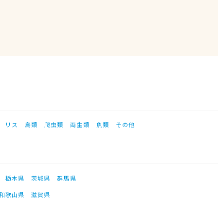
リス
鳥類
爬虫類
両生類
魚類
その他
栃木県
茨城県
群馬県
和歌山県
滋賀県