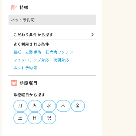
特徴
ネット予約可
こだわり条件から探す
よく利用される条件
避妊・去勢手術
狂犬病ワクチン
マイクロチップ対応
夜間対応
ネット予約可
診療曜日
診療曜日から探す
月
火
水
木
金
土
日
祝