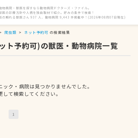
動物病院・獣医を探すなら動物病院ドクターズ・ファイル。
獣医の診療方針や人柄を独自取材で紹介。好みの条件で検索！
街の頼れる獣医さん 937 人、動物病院 9,443 件掲載中！(2026年08月07日現在)
爬虫類
ネット予約可
の検索結果
ネット予約可)の獣医・動物病院一覧
ニック・病院は見つかりませんでした。
更して検索してください。
1