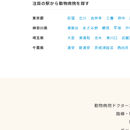
注目の駅から動物病院を探す
東京都
荻窪
立川
吉祥寺
三鷹
府中
神奈川県
青葉台
あざみ野
鶴見
平塚
戸
埼玉県
大宮
東浦和
志木
東川口
武蔵
千葉県
浦安
新浦安
京成津田沼
西白井
動物病院ドクター
路線・
ペッ