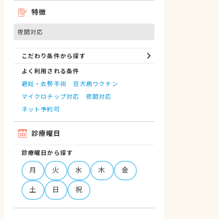
特徴
夜間対応
こだわり条件から探す
よく利用される条件
避妊・去勢手術
狂犬病ワクチン
マイクロチップ対応
夜間対応
ネット予約可
診療曜日
診療曜日から探す
月
火
水
木
金
土
日
祝