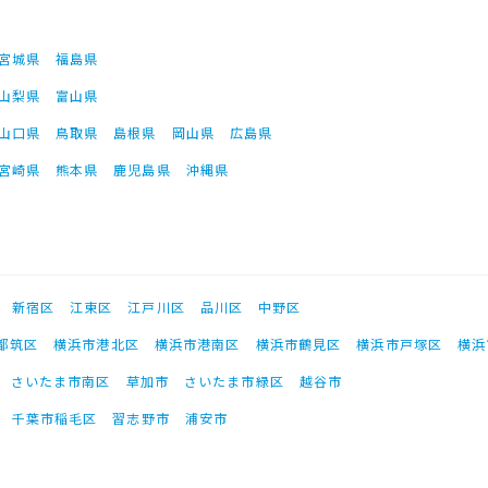
宮城県
福島県
山梨県
富山県
山口県
鳥取県
島根県
岡山県
広島県
宮崎県
熊本県
鹿児島県
沖縄県
新宿区
江東区
江戸川区
品川区
中野区
都筑区
横浜市港北区
横浜市港南区
横浜市鶴見区
横浜市戸塚区
横浜
さいたま市南区
草加市
さいたま市緑区
越谷市
千葉市稲毛区
習志野市
浦安市