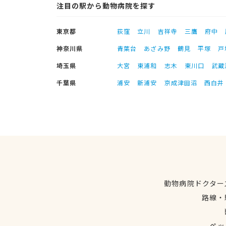
注目の駅から動物病院を探す
東京都
荻窪
立川
吉祥寺
三鷹
府中
神奈川県
青葉台
あざみ野
鶴見
平塚
戸
埼玉県
大宮
東浦和
志木
東川口
武蔵
千葉県
浦安
新浦安
京成津田沼
西白井
動物病院ドクター
路線・
ペッ