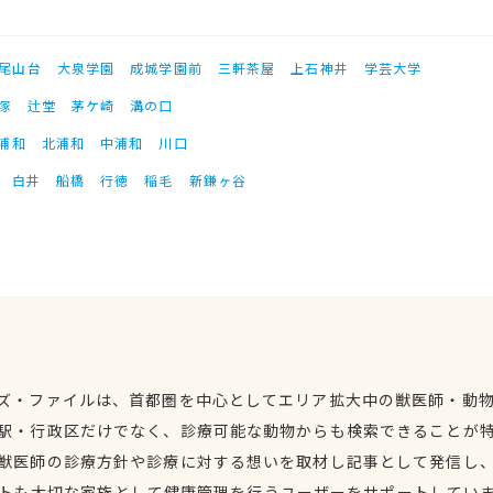
尾山台
大泉学園
成城学園前
三軒茶屋
上石神井
学芸大学
塚
辻堂
茅ケ崎
溝の口
浦和
北浦和
中浦和
川口
白井
船橋
行徳
稲毛
新鎌ヶ谷
ズ・ファイルは、首都圏を中心としてエリア拡大中の獣医師・動
駅・行政区だけでなく、診療可能な動物からも検索できることが
獣医師の診療方針や診療に対する想いを取材し記事として発信し
トも大切な家族として健康管理を行うユーザーをサポートしてい