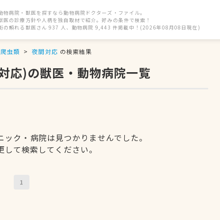
動物病院・獣医を探すなら動物病院ドクターズ・ファイル。
獣医の診療方針や人柄を独自取材で紹介。好みの条件で検索！
街の頼れる獣医さん 937 人、動物病院 9,443 件掲載中！(2026年08月08日現在)
爬虫類
夜間対応
の検索結果
間対応)の獣医・動物病院一覧
ニック・病院は見つかりませんでした。
更して検索してください。
1