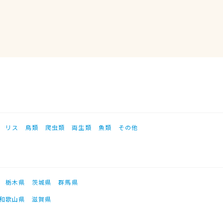
リス
鳥類
爬虫類
両生類
魚類
その他
栃木県
茨城県
群馬県
和歌山県
滋賀県