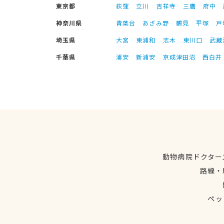
東京都
荻窪
立川
吉祥寺
三鷹
府中
神奈川県
青葉台
あざみ野
鶴見
平塚
戸
埼玉県
大宮
東浦和
志木
東川口
武蔵
千葉県
浦安
新浦安
京成津田沼
西白井
動物病院ドクター
路線・
ペッ