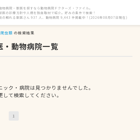
動物病院・獣医を探すなら動物病院ドクターズ・ファイル。
獣医の診療方針や人柄を独自取材で紹介。好みの条件で検索！
街の頼れる獣医さん 937 人、動物病院 9,443 件掲載中！(2026年08月07日現在)
爬虫類
の検索結果
医・動物病院一覧
ニック・病院は見つかりませんでした。
更して検索してください。
1