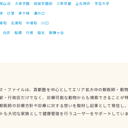
尾山台
大泉学園
成城学園前
三軒茶屋
上石神井
学芸大学
塚
辻堂
茅ケ崎
溝の口
浦和
北浦和
中浦和
川口
白井
船橋
行徳
稲毛
新鎌ヶ谷
ズ・ファイルは、首都圏を中心としてエリア拡大中の獣医師・動
駅・行政区だけでなく、診療可能な動物からも検索できることが
獣医師の診療方針や診療に対する想いを取材し記事として発信し
トも大切な家族として健康管理を行うユーザーをサポートしてい