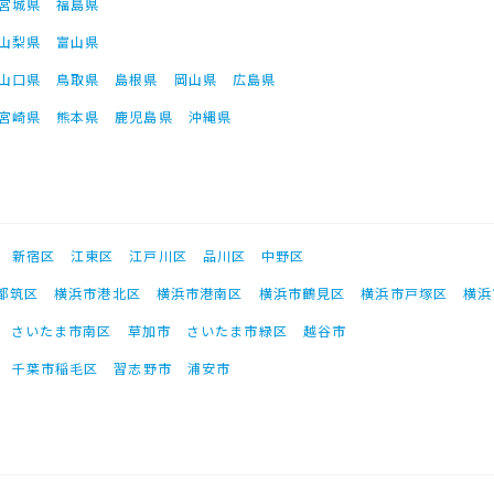
宮城県
福島県
山梨県
富山県
山口県
鳥取県
島根県
岡山県
広島県
宮崎県
熊本県
鹿児島県
沖縄県
新宿区
江東区
江戸川区
品川区
中野区
都筑区
横浜市港北区
横浜市港南区
横浜市鶴見区
横浜市戸塚区
横浜
さいたま市南区
草加市
さいたま市緑区
越谷市
千葉市稲毛区
習志野市
浦安市