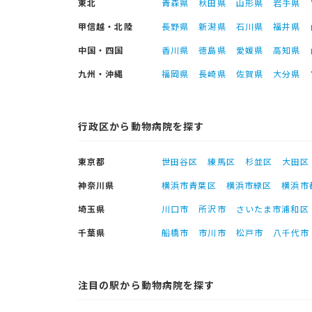
東北
青森県
秋田県
山形県
岩手県
甲信越・北陸
長野県
新潟県
石川県
福井県
中国・四国
香川県
徳島県
愛媛県
高知県
九州・沖縄
福岡県
長崎県
佐賀県
大分県
行政区から動物病院を探す
東京都
世田谷区
練馬区
杉並区
大田区
神奈川県
横浜市青葉区
横浜市緑区
横浜市
埼玉県
川口市
所沢市
さいたま市浦和区
千葉県
船橋市
市川市
松戸市
八千代市
注目の駅から動物病院を探す