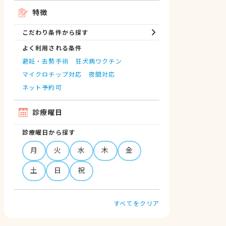
特徴
こだわり条件から探す
よく利用される条件
避妊・去勢手術
狂犬病ワクチン
マイクロチップ対応
夜間対応
ネット予約可
診療曜日
診療曜日から探す
月
火
水
木
金
土
日
祝
すべてをクリア