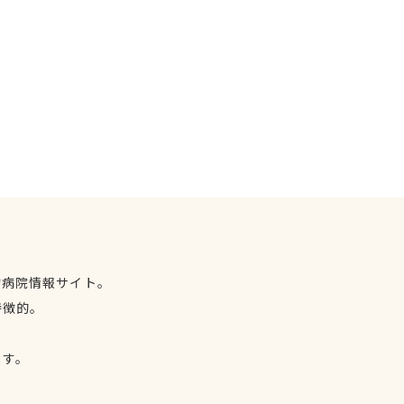
物病院情報サイト。
特徴的。
、
ます。