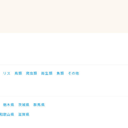
リス
鳥類
爬虫類
両生類
魚類
その他
栃木県
茨城県
群馬県
和歌山県
滋賀県