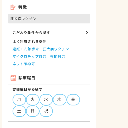
特徴
狂犬病ワクチン
こだわり条件から探す
よく利用される条件
避妊・去勢手術
狂犬病ワクチン
マイクロチップ対応
夜間対応
ネット予約可
診療曜日
診療曜日から探す
月
火
水
木
金
土
日
祝