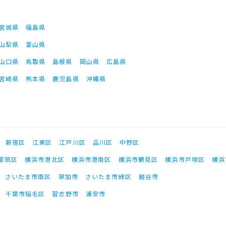
宮城県
福島県
山梨県
富山県
山口県
鳥取県
島根県
岡山県
広島県
宮崎県
熊本県
鹿児島県
沖縄県
新宿区
江東区
江戸川区
品川区
中野区
都筑区
横浜市港北区
横浜市港南区
横浜市鶴見区
横浜市戸塚区
横浜
さいたま市南区
草加市
さいたま市緑区
越谷市
千葉市稲毛区
習志野市
浦安市