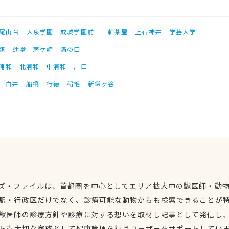
尾山台
大泉学園
成城学園前
三軒茶屋
上石神井
学芸大学
塚
辻堂
茅ケ崎
溝の口
浦和
北浦和
中浦和
川口
白井
船橋
行徳
稲毛
新鎌ヶ谷
ズ・ファイルは、首都圏を中心としてエリア拡大中の獣医師・動
駅・行政区だけでなく、診療可能な動物からも検索できることが
獣医師の診療方針や診療に対する想いを取材し記事として発信し
トも大切な家族として健康管理を行うユーザーをサポートしてい