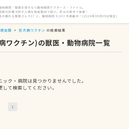
動物病院・獣医を探すなら動物病院ドクターズ・ファイル。
獣医の診療方針や人柄を独自取材で紹介。好みの条件で検索！
街の頼れる獣医さん 937 人、動物病院 9,443 件掲載中！(2026年08月09日現在)
爬虫類
狂犬病ワクチン
の検索結果
犬病ワクチン)の獣医・動物病院一覧
ニック・病院は見つかりませんでした。
更して検索してください。
1