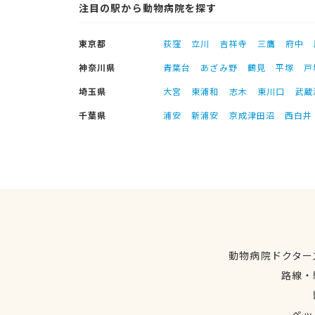
注目の駅から動物病院を探す
東京都
荻窪
立川
吉祥寺
三鷹
府中
神奈川県
青葉台
あざみ野
鶴見
平塚
戸
埼玉県
大宮
東浦和
志木
東川口
武蔵
千葉県
浦安
新浦安
京成津田沼
西白井
動物病院ドクター
路線・
ペッ