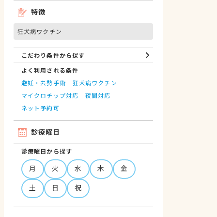
特徴
狂犬病ワクチン
こだわり条件から探す
よく利用される条件
避妊・去勢手術
狂犬病ワクチン
マイクロチップ対応
夜間対応
ネット予約可
診療曜日
診療曜日から探す
月
火
水
木
金
土
日
祝