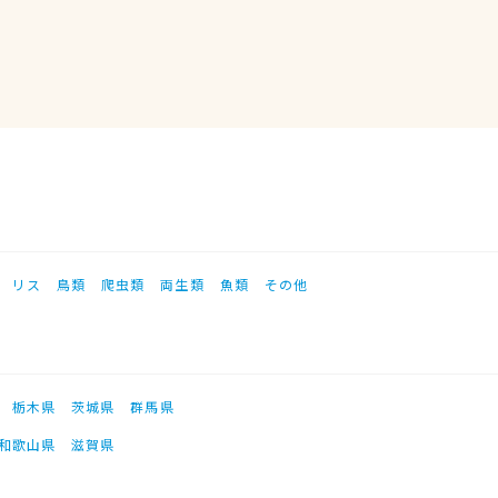
リス
鳥類
爬虫類
両生類
魚類
その他
栃木県
茨城県
群馬県
和歌山県
滋賀県