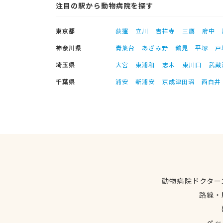
注目の駅から動物病院を探す
東京都
荻窪
立川
吉祥寺
三鷹
府中
神奈川県
青葉台
あざみ野
鶴見
平塚
戸
埼玉県
大宮
東浦和
志木
東川口
武蔵
千葉県
浦安
新浦安
京成津田沼
西白井
動物病院ドクター
路線・
ペッ