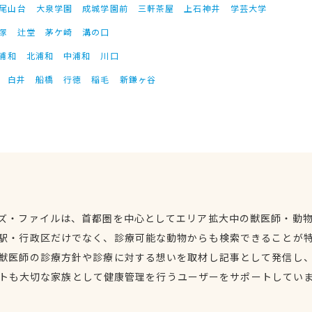
尾山台
大泉学園
成城学園前
三軒茶屋
上石神井
学芸大学
塚
辻堂
茅ケ崎
溝の口
浦和
北浦和
中浦和
川口
白井
船橋
行徳
稲毛
新鎌ヶ谷
ズ・ファイルは、首都圏を中心としてエリア拡大中の獣医師・動
駅・行政区だけでなく、診療可能な動物からも検索できることが
獣医師の診療方針や診療に対する想いを取材し記事として発信し
トも大切な家族として健康管理を行うユーザーをサポートしてい