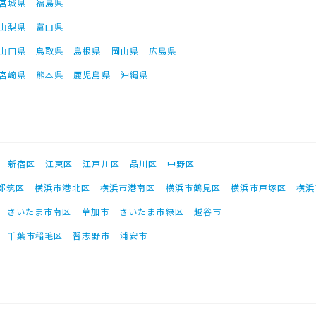
宮城県
福島県
山梨県
富山県
山口県
鳥取県
島根県
岡山県
広島県
宮崎県
熊本県
鹿児島県
沖縄県
新宿区
江東区
江戸川区
品川区
中野区
都筑区
横浜市港北区
横浜市港南区
横浜市鶴見区
横浜市戸塚区
横浜
さいたま市南区
草加市
さいたま市緑区
越谷市
千葉市稲毛区
習志野市
浦安市