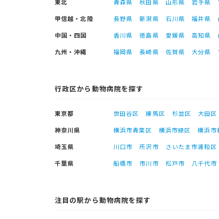
東北
青森県
秋田県
山形県
岩手県
甲信越・北陸
長野県
新潟県
石川県
福井県
中国・四国
香川県
徳島県
愛媛県
高知県
九州・沖縄
福岡県
長崎県
佐賀県
大分県
行政区から動物病院を探す
東京都
世田谷区
練馬区
杉並区
大田区
神奈川県
横浜市青葉区
横浜市緑区
横浜市
埼玉県
川口市
所沢市
さいたま市浦和区
千葉県
船橋市
市川市
松戸市
八千代市
注目の駅から動物病院を探す