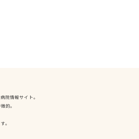
物病院情報サイト。
特徴的。
、
ます。