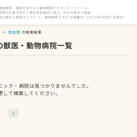
動物病院・獣医を探すなら動物病院ドクターズ・ファイル。
獣医の診療方針や人柄を独自取材で紹介。好みの条件で検索！
街の頼れる獣医さん 937 人、動物病院 9,443 件掲載中！(2026年08月07日現在)
駅
爬虫類
の検索結果
の獣医・動物病院一覧
ニック・病院は見つかりませんでした。
更して検索してください。
1