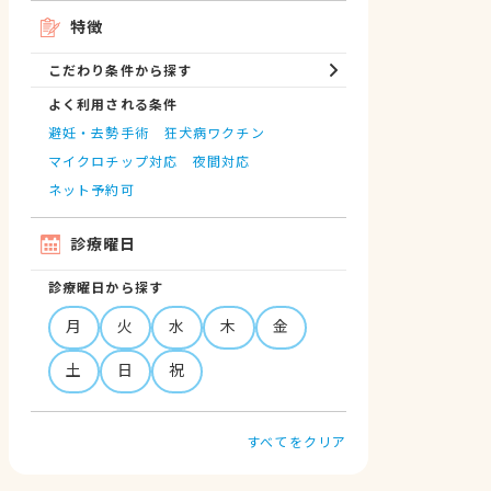
特徴
こだわり条件から探す
よく利用される条件
避妊・去勢手術
狂犬病ワクチン
マイクロチップ対応
夜間対応
ネット予約可
診療曜日
診療曜日から探す
月
火
水
木
金
土
日
祝
すべてをクリア