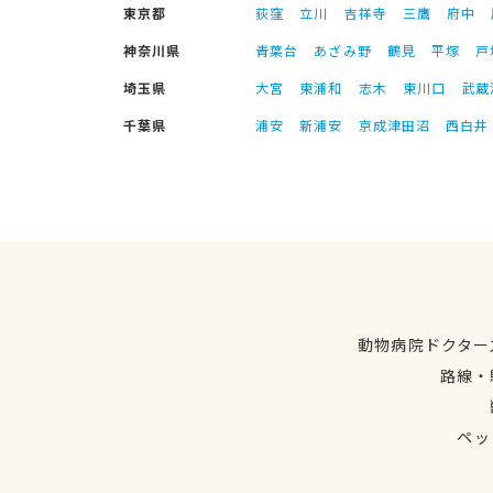
東京都
荻窪
立川
吉祥寺
三鷹
府中
神奈川県
青葉台
あざみ野
鶴見
平塚
戸
埼玉県
大宮
東浦和
志木
東川口
武蔵
千葉県
浦安
新浦安
京成津田沼
西白井
動物病院ドクター
路線・
ペッ