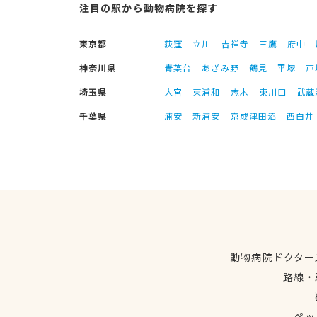
注目の駅から動物病院を探す
東京都
荻窪
立川
吉祥寺
三鷹
府中
神奈川県
青葉台
あざみ野
鶴見
平塚
戸
埼玉県
大宮
東浦和
志木
東川口
武蔵
千葉県
浦安
新浦安
京成津田沼
西白井
動物病院ドクター
路線・
ペッ