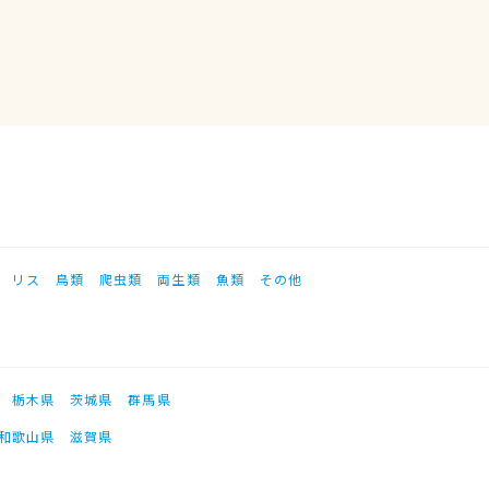
リス
鳥類
爬虫類
両生類
魚類
その他
栃木県
茨城県
群馬県
和歌山県
滋賀県