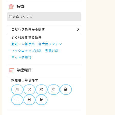
特徴
狂犬病ワクチン
こだわり条件から探す
よく利用される条件
避妊・去勢手術
狂犬病ワクチン
マイクロチップ対応
夜間対応
ネット予約可
診療曜日
診療曜日から探す
月
火
水
木
金
土
日
祝