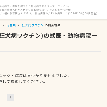
動物病院・獣医を探すなら動物病院ドクターズ・ファイル。
獣医の診療方針や人柄を独自取材で紹介。好みの条件で検索！
街の頼れる獣医さん 937 人、動物病院 9,443 件掲載中！(2026年08月08日現在)
駅
両生類
狂犬病ワクチン
の検索結果
(狂犬病ワクチン)の獣医・動物病院一
ニック・病院は見つかりませんでした。
更して検索してください。
1