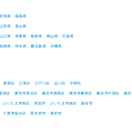
宮城県
福島県
山梨県
富山県
山口県
鳥取県
島根県
岡山県
広島県
宮崎県
熊本県
鹿児島県
沖縄県
新宿区
江東区
江戸川区
品川区
中野区
都筑区
横浜市港北区
横浜市港南区
横浜市鶴見区
横浜市戸塚区
横浜
さいたま市南区
草加市
さいたま市緑区
越谷市
千葉市稲毛区
習志野市
浦安市