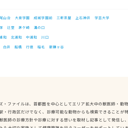
尾山台
大泉学園
成城学園前
三軒茶屋
上石神井
学芸大学
塚
辻堂
茅ケ崎
溝の口
浦和
北浦和
中浦和
川口
白井
船橋
行徳
稲毛
新鎌ヶ谷
ズ・ファイルは、首都圏を中心としてエリア拡大中の獣医師・動
駅・行政区だけでなく、診療可能な動物からも検索できることが
獣医師の診療方針や診療に対する想いを取材し記事として発信し
トも大切な家族として健康管理を行うユーザーをサポートしてい