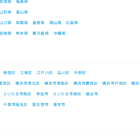
宮城県
福島県
山梨県
富山県
山口県
鳥取県
島根県
岡山県
広島県
宮崎県
熊本県
鹿児島県
沖縄県
新宿区
江東区
江戸川区
品川区
中野区
都筑区
横浜市港北区
横浜市港南区
横浜市鶴見区
横浜市戸塚区
横浜
さいたま市南区
草加市
さいたま市緑区
越谷市
千葉市稲毛区
習志野市
浦安市