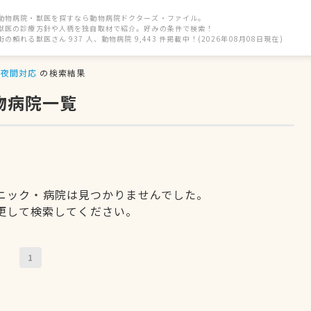
動物病院・獣医を探すなら動物病院ドクターズ・ファイル。
獣医の診療方針や人柄を独自取材で紹介。好みの条件で検索！
街の頼れる獣医さん 937 人、動物病院 9,443 件掲載中！(2026年08月08日現在)
夜間対応
の検索結果
物病院一覧
ニック・病院は見つかりませんでした。
更して検索してください。
1