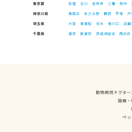
東京都
荻窪
立川
吉祥寺
三鷹
府中
神奈川県
青葉台
あざみ野
鶴見
平塚
戸
埼玉県
大宮
東浦和
志木
東川口
武蔵
千葉県
浦安
新浦安
京成津田沼
西白井
動物病院ドクター
路線・
ペッ