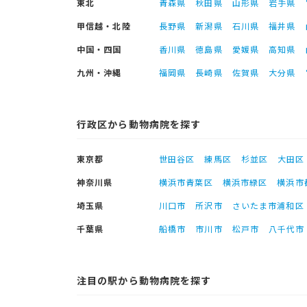
東北
青森県
秋田県
山形県
岩手県
甲信越・北陸
長野県
新潟県
石川県
福井県
中国・四国
香川県
徳島県
愛媛県
高知県
九州・沖縄
福岡県
長崎県
佐賀県
大分県
行政区から動物病院を探す
東京都
世田谷区
練馬区
杉並区
大田区
神奈川県
横浜市青葉区
横浜市緑区
横浜市
埼玉県
川口市
所沢市
さいたま市浦和区
千葉県
船橋市
市川市
松戸市
八千代市
注目の駅から動物病院を探す