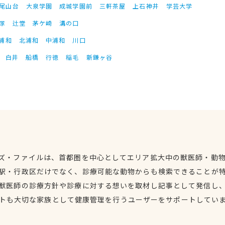
尾山台
大泉学園
成城学園前
三軒茶屋
上石神井
学芸大学
塚
辻堂
茅ケ崎
溝の口
浦和
北浦和
中浦和
川口
白井
船橋
行徳
稲毛
新鎌ヶ谷
ズ・ファイルは、首都圏を中心としてエリア拡大中の獣医師・動
駅・行政区だけでなく、診療可能な動物からも検索できることが
獣医師の診療方針や診療に対する想いを取材し記事として発信し
トも大切な家族として健康管理を行うユーザーをサポートしてい