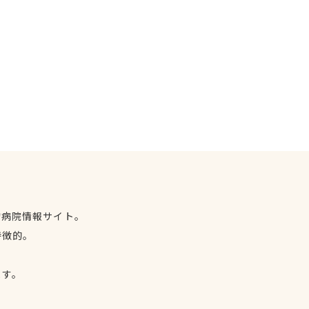
物病院情報サイト。
特徴的。
、
ます。