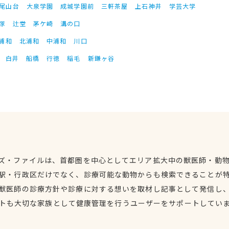
尾山台
大泉学園
成城学園前
三軒茶屋
上石神井
学芸大学
塚
辻堂
茅ケ崎
溝の口
浦和
北浦和
中浦和
川口
白井
船橋
行徳
稲毛
新鎌ヶ谷
ズ・ファイルは、首都圏を中心としてエリア拡大中の獣医師・動
駅・行政区だけでなく、診療可能な動物からも検索できることが
獣医師の診療方針や診療に対する想いを取材し記事として発信し
トも大切な家族として健康管理を行うユーザーをサポートしてい