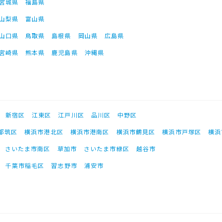
宮城県
福島県
山梨県
富山県
山口県
鳥取県
島根県
岡山県
広島県
宮崎県
熊本県
鹿児島県
沖縄県
新宿区
江東区
江戸川区
品川区
中野区
都筑区
横浜市港北区
横浜市港南区
横浜市鶴見区
横浜市戸塚区
横浜
さいたま市南区
草加市
さいたま市緑区
越谷市
千葉市稲毛区
習志野市
浦安市