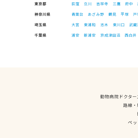
東京都
荻窪
立川
吉祥寺
三鷹
府中
神奈川県
青葉台
あざみ野
鶴見
平塚
戸
埼玉県
大宮
東浦和
志木
東川口
武蔵
千葉県
浦安
新浦安
京成津田沼
西白井
動物病院ドクター
路線・
ペッ