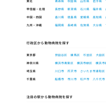
東北
青森県
秋田県
山形県
岩手県
甲信越・北陸
長野県
新潟県
石川県
福井県
中国・四国
香川県
徳島県
愛媛県
高知県
九州・沖縄
福岡県
長崎県
佐賀県
大分県
行政区から動物病院を探す
東京都
世田谷区
練馬区
杉並区
大田区
神奈川県
横浜市青葉区
横浜市緑区
横浜市
埼玉県
川口市
所沢市
さいたま市浦和区
千葉県
船橋市
市川市
松戸市
八千代市
注目の駅から動物病院を探す