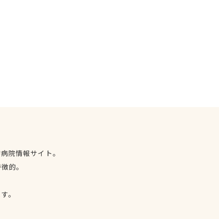
物病院情報サイト。
特徴的。
、
ます。