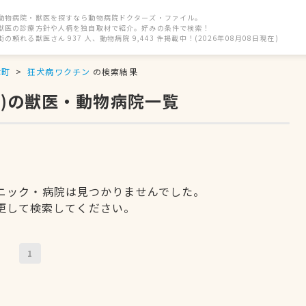
動物病院・獣医を探すなら動物病院ドクターズ・ファイル。
獣医の診療方針や人柄を独自取材で紹介。好みの条件で検索！
街の頼れる獣医さん 937 人、動物病院 9,443 件掲載中！(2026年08月08日現在)
津町
狂犬病ワクチン
の検索結果
)の獣医・動物病院一覧
ニック・病院は見つかりませんでした。
更して検索してください。
1