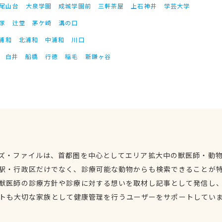
尾山台
大泉学園
成城学園前
三軒茶屋
上石神井
学芸大学
塚
辻堂
茅ケ崎
溝の口
浦和
北浦和
中浦和
川口
白井
船橋
行徳
稲毛
新鎌ヶ谷
ズ・ファイルは、首都圏を中心としてエリア拡大中の獣医師・動
駅・行政区だけでなく、診療可能な動物からも検索できることが
獣医師の診療方針や診療に対する想いを取材し記事として発信し
トも大切な家族として健康管理を行うユーザーをサポートしてい