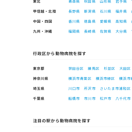
東北
青森県
秋田県
山形県
岩手県
甲信越・北陸
長野県
新潟県
石川県
福井県
中国・四国
香川県
徳島県
愛媛県
高知県
九州・沖縄
福岡県
長崎県
佐賀県
大分県
行政区から動物病院を探す
東京都
世田谷区
練馬区
杉並区
大田区
神奈川県
横浜市青葉区
横浜市緑区
横浜市
埼玉県
川口市
所沢市
さいたま市浦和区
千葉県
船橋市
市川市
松戸市
八千代市
注目の駅から動物病院を探す