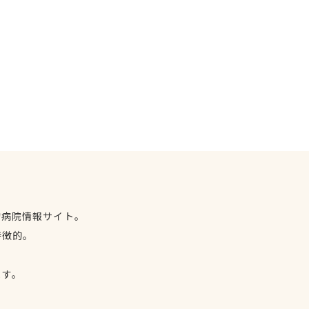
物病院情報サイト。
特徴的。
、
ます。