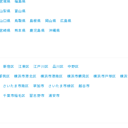
宮城県
福島県
山梨県
富山県
山口県
鳥取県
島根県
岡山県
広島県
宮崎県
熊本県
鹿児島県
沖縄県
新宿区
江東区
江戸川区
品川区
中野区
都筑区
横浜市港北区
横浜市港南区
横浜市鶴見区
横浜市戸塚区
横浜
さいたま市南区
草加市
さいたま市緑区
越谷市
千葉市稲毛区
習志野市
浦安市