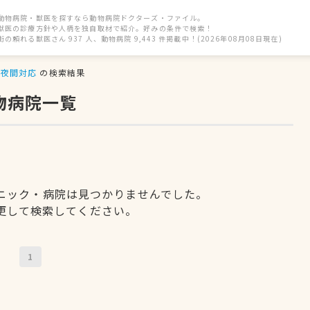
動物病院・獣医を探すなら動物病院ドクターズ・ファイル。
獣医の診療方針や人柄を独自取材で紹介。好みの条件で検索！
街の頼れる獣医さん 937 人、動物病院 9,443 件掲載中！(2026年08月08日現在)
夜間対応
の検索結果
物病院一覧
ニック・病院は見つかりませんでした。
更して検索してください。
1