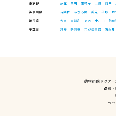
東京都
荻窪
立川
吉祥寺
三鷹
府中
神奈川県
青葉台
あざみ野
鶴見
平塚
戸
埼玉県
大宮
東浦和
志木
東川口
武蔵
千葉県
浦安
新浦安
京成津田沼
西白井
動物病院ドクター
路線・
ペッ