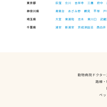
東京都
荻窪
立川
吉祥寺
三鷹
府中
神奈川県
青葉台
あざみ野
鶴見
平塚
戸
埼玉県
大宮
東浦和
志木
東川口
武蔵
千葉県
浦安
新浦安
京成津田沼
西白井
動物病院ドクター
路線・
ペッ