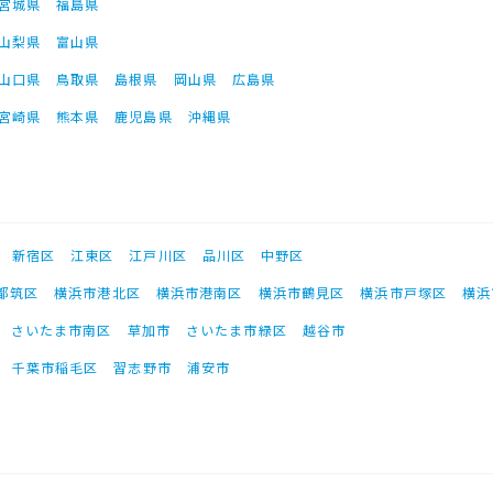
宮城県
福島県
山梨県
富山県
山口県
鳥取県
島根県
岡山県
広島県
宮崎県
熊本県
鹿児島県
沖縄県
新宿区
江東区
江戸川区
品川区
中野区
都筑区
横浜市港北区
横浜市港南区
横浜市鶴見区
横浜市戸塚区
横浜
さいたま市南区
草加市
さいたま市緑区
越谷市
千葉市稲毛区
習志野市
浦安市