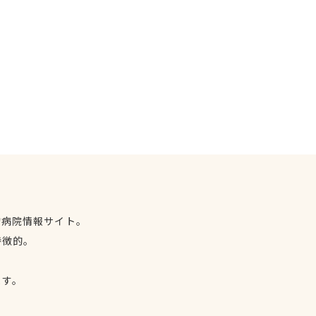
物病院情報サイト。
特徴的。
、
ます。