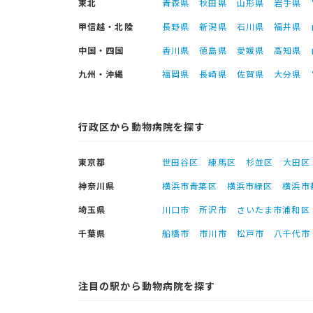
東北
青森県
秋田県
山形県
岩手県
甲信越・北陸
長野県
新潟県
石川県
福井県
中国・四国
香川県
徳島県
愛媛県
高知県
九州・沖縄
福岡県
長崎県
佐賀県
大分県
行政区から動物病院を探す
東京都
世田谷区
練馬区
杉並区
大田区
神奈川県
横浜市青葉区
横浜市緑区
横浜市
埼玉県
川口市
所沢市
さいたま市浦和区
千葉県
船橋市
市川市
松戸市
八千代市
注目の駅から動物病院を探す