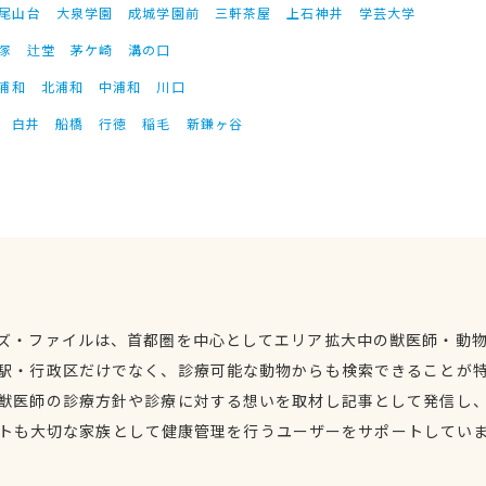
尾山台
大泉学園
成城学園前
三軒茶屋
上石神井
学芸大学
塚
辻堂
茅ケ崎
溝の口
浦和
北浦和
中浦和
川口
白井
船橋
行徳
稲毛
新鎌ヶ谷
ズ・ファイルは、首都圏を中心としてエリア拡大中の獣医師・動
駅・行政区だけでなく、診療可能な動物からも検索できることが
獣医師の診療方針や診療に対する想いを取材し記事として発信し
トも大切な家族として健康管理を行うユーザーをサポートしてい