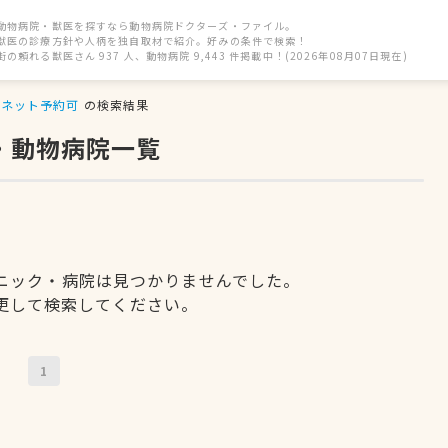
動物病院・獣医を探すなら動物病院ドクターズ・ファイル。
獣医の診療方針や人柄を独自取材で紹介。好みの条件で検索！
街の頼れる獣医さん 937 人、動物病院 9,443 件掲載中！(2026年08月07日現在)
ネット予約可
の検索結果
・動物病院一覧
ニック・病院は見つかりませんでした。
更して検索してください。
1