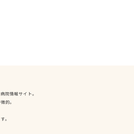
物病院情報サイト。
特徴的。
、
ます。