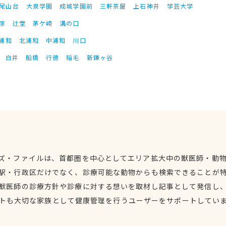
尾山台
大泉学園
成城学園前
三軒茶屋
上石神井
学芸大学
塚
辻堂
茅ケ崎
溝の口
浦和
北浦和
中浦和
川口
白井
船橋
行徳
稲毛
新鎌ヶ谷
ズ・ファイルは、首都圏を中心としてエリア拡大中の獣医師・動
駅・行政区だけでなく、診療可能な動物からも検索できることが
獣医師の診療方針や診療に対する想いを取材し記事として発信し
トも大切な家族として健康管理を行うユーザーをサポートしてい