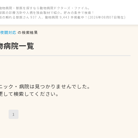
動物病院・獣医を探すなら動物病院ドクターズ・ファイル。
獣医の診療方針や人柄を独自取材で紹介。好みの条件で検索！
街の頼れる獣医さん 937 人、動物病院 9,443 件掲載中！(2026年08月07日現在)
夜間対応
の検索結果
物病院一覧
ニック・病院は見つかりませんでした。
更して検索してください。
1