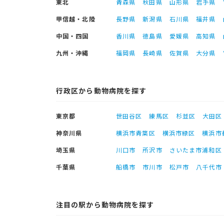
東北
青森県
秋田県
山形県
岩手県
甲信越・北陸
長野県
新潟県
石川県
福井県
中国・四国
香川県
徳島県
愛媛県
高知県
九州・沖縄
福岡県
長崎県
佐賀県
大分県
行政区から動物病院を探す
東京都
世田谷区
練馬区
杉並区
大田区
神奈川県
横浜市青葉区
横浜市緑区
横浜市
埼玉県
川口市
所沢市
さいたま市浦和区
千葉県
船橋市
市川市
松戸市
八千代市
注目の駅から動物病院を探す