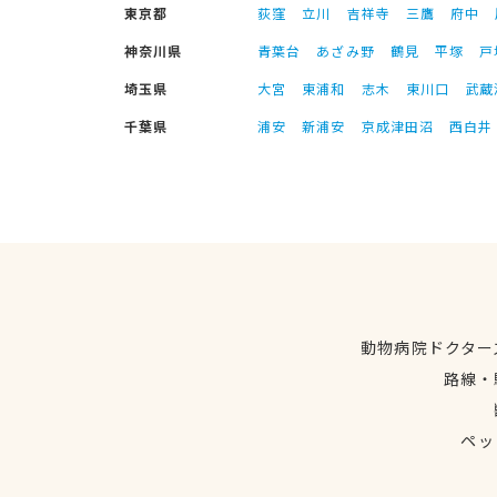
東京都
荻窪
立川
吉祥寺
三鷹
府中
神奈川県
青葉台
あざみ野
鶴見
平塚
戸
埼玉県
大宮
東浦和
志木
東川口
武蔵
千葉県
浦安
新浦安
京成津田沼
西白井
動物病院ドクター
路線・
ペッ