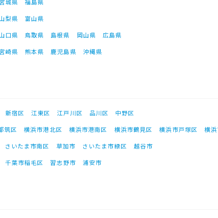
宮城県
福島県
山梨県
富山県
山口県
鳥取県
島根県
岡山県
広島県
宮崎県
熊本県
鹿児島県
沖縄県
新宿区
江東区
江戸川区
品川区
中野区
都筑区
横浜市港北区
横浜市港南区
横浜市鶴見区
横浜市戸塚区
横浜
さいたま市南区
草加市
さいたま市緑区
越谷市
千葉市稲毛区
習志野市
浦安市