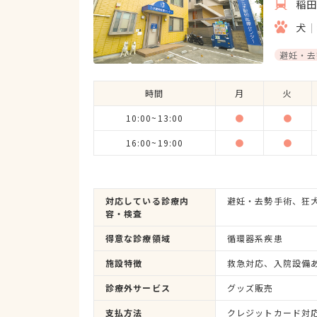
稲
犬
避妊・去
時間
月
火
10:00~13:00
●
●
16:00~19:00
●
●
対応している診療内
容・検査
得意な診療領域
循環器系疾患
施設特徴
救急対応、入院設備
診療外サービス
グッズ販売
支払方法
クレジットカード対