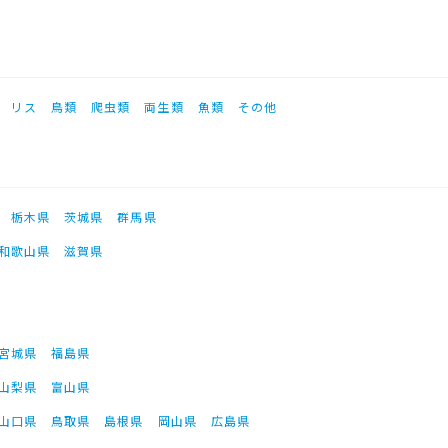
リス
鳥類
爬虫類
両生類
魚類
その他
栃木県
茨城県
群馬県
和歌山県
滋賀県
宮城県
福島県
山梨県
富山県
山口県
鳥取県
島根県
岡山県
広島県