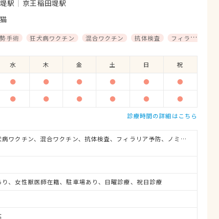
田堤駅
京王稲田堤駅
猫
勢手術
狂犬病ワクチン
混合ワクチン
抗体検査
フィラリア予防
水
木
金
土
日
祝
●
●
●
●
●
●
●
●
●
●
●
●
診療時間の詳細はこちら
避妊・去勢手術、狂犬病ワクチン、混合ワクチン、抗体検査、フィラリア予防、ノミ・ダニ予防、マイクロチップ対応、健康診断、各種検査、外科手術
あり、女性獣医師在籍、駐車場あり、日曜診療、祝日診療
応