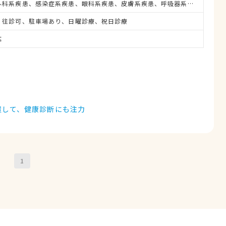
消化器系疾患、整形外科系疾患、感染症系疾患、眼科系疾患、皮膚系疾患、呼吸器系疾患、腎・泌尿器系疾患、腫瘍・がん
、往診可、駐車場あり、日曜診療、祝日診療
応
置して、健康診断にも注力
1