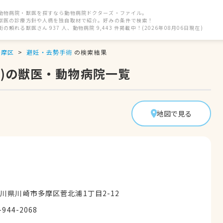
動物病院・獣医を探すなら動物病院ドクターズ・ファイル。
獣医の診療方針や人柄を独自取材で紹介。好みの条件で検索！
街の頼れる獣医さん 937 人、動物病院 9,443 件掲載中！(2026年08月06日現在)
多摩区
避妊・去勢手術
の検索結果
)の獣医・動物病院一覧
地図で見る
川県川崎市多摩区菅北浦1丁目2-12
-944-2068