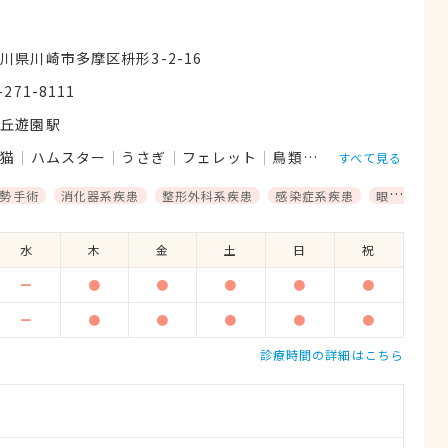
川県川崎市多摩区枡形3-2-16
-271-8111
ヶ丘遊園駅
猫
ハムスター
うさぎ
フェレット
鳥類
モルモット
小動
すべて見る
勢手術
消化器系疾患
整形外科系疾患
感染症系疾患
眼科系疾患
水
木
金
土
日
祝
ー
●
●
●
●
●
ー
●
●
●
●
●
診療時間の詳細はこちら