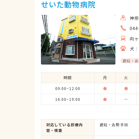
せいた動物病院
神奈
044
向
犬
避妊・去
時間
月
火
09:00~12:00
●
●
16:00~19:00
●
ー
対応している診療内
避妊・去勢手術
容・検査