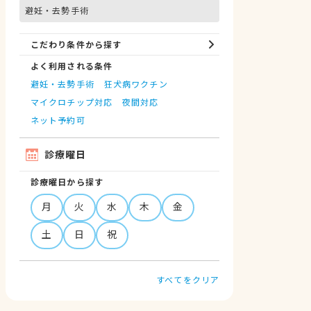
避妊・去勢手術
こだわり条件から探す
ノミ・ダニ予防
マイクロチップ対応
健康診断
各種検査
外科
よく利用される条件
避妊・去勢手術
狂犬病ワクチン
マイクロチップ対応
夜間対応
ネット予約可
診療曜日
診療曜日から探す
月
火
水
木
金
土
日
祝
すべてをクリア