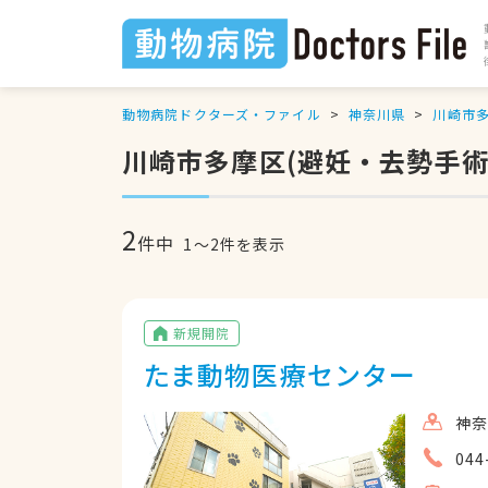
動物病院ドクターズ・ファイル
神奈川県
川崎市
川崎市多摩区(避妊・去勢手術
2
件中
1
〜
2
件を表示
新規開院
たま動物医療センター
神奈
044