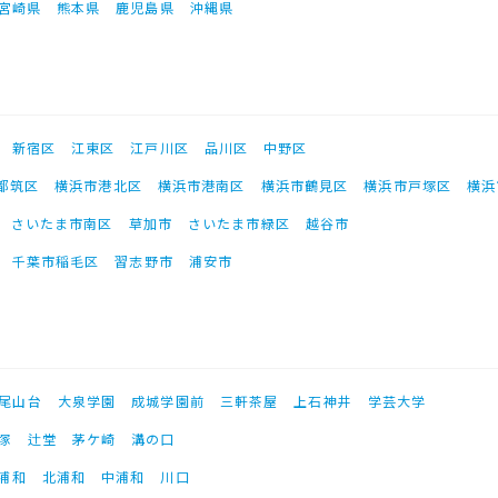
宮崎県
熊本県
鹿児島県
沖縄県
新宿区
江東区
江戸川区
品川区
中野区
都筑区
横浜市港北区
横浜市港南区
横浜市鶴見区
横浜市戸塚区
横浜
さいたま市南区
草加市
さいたま市緑区
越谷市
千葉市稲毛区
習志野市
浦安市
尾山台
大泉学園
成城学園前
三軒茶屋
上石神井
学芸大学
塚
辻堂
茅ケ崎
溝の口
浦和
北浦和
中浦和
川口