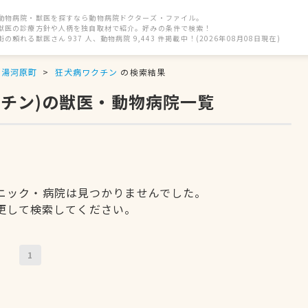
動物病院・獣医を探すなら動物病院ドクターズ・ファイル。
獣医の診療方針や人柄を独自取材で紹介。好みの条件で検索！
街の頼れる獣医さん 937 人、動物病院 9,443 件掲載中！(2026年08月08日現在)
郡湯河原町
狂犬病ワクチン
の検索結果
クチン)の獣医・動物病院一覧
ニック・病院は見つかりませんでした。
更して検索してください。
1