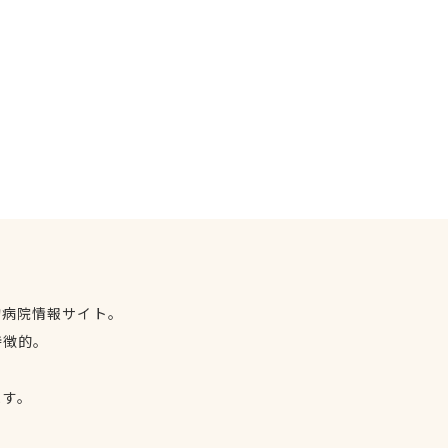
物病院情報サイト。
特徴的。
、
ます。