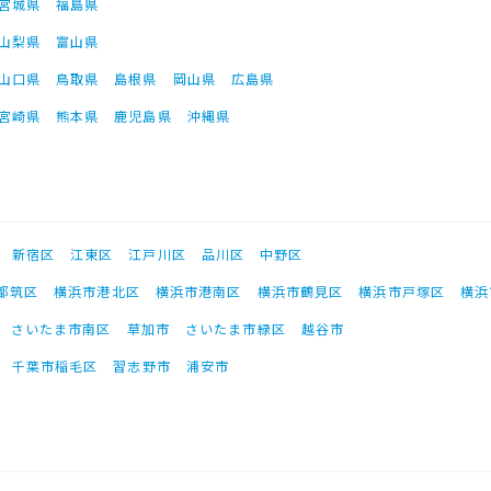
宮城県
福島県
山梨県
富山県
山口県
鳥取県
島根県
岡山県
広島県
宮崎県
熊本県
鹿児島県
沖縄県
新宿区
江東区
江戸川区
品川区
中野区
都筑区
横浜市港北区
横浜市港南区
横浜市鶴見区
横浜市戸塚区
横浜
さいたま市南区
草加市
さいたま市緑区
越谷市
千葉市稲毛区
習志野市
浦安市