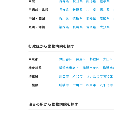
東北
青森県
秋田県
山形県
岩手県
甲信越・北陸
長野県
新潟県
石川県
福井県
中国・四国
香川県
徳島県
愛媛県
高知県
九州・沖縄
福岡県
長崎県
佐賀県
大分県
行政区から動物病院を探す
東京都
世田谷区
練馬区
杉並区
大田区
神奈川県
横浜市青葉区
横浜市緑区
横浜市
埼玉県
川口市
所沢市
さいたま市浦和区
千葉県
船橋市
市川市
松戸市
八千代市
注目の駅から動物病院を探す