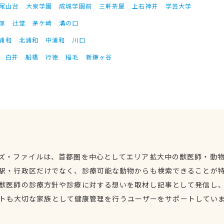
尾山台
大泉学園
成城学園前
三軒茶屋
上石神井
学芸大学
塚
辻堂
茅ケ崎
溝の口
浦和
北浦和
中浦和
川口
白井
船橋
行徳
稲毛
新鎌ヶ谷
ズ・ファイルは、首都圏を中心としてエリア拡大中の獣医師・動
駅・行政区だけでなく、診療可能な動物からも検索できることが
獣医師の診療方針や診療に対する想いを取材し記事として発信し
トも大切な家族として健康管理を行うユーザーをサポートしてい