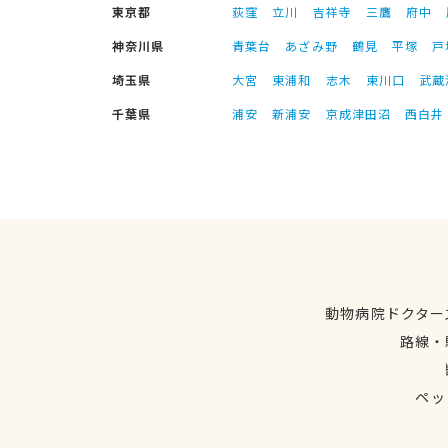
東京都
荻窪
立川
吉祥寺
三鷹
府中
神奈川県
青葉台
あざみ野
鶴見
平塚
戸
埼玉県
大宮
東浦和
志木
東川口
武蔵
千葉県
浦安
新浦安
京成津田沼
西白井
動物病院ドクター
路線・
ペッ