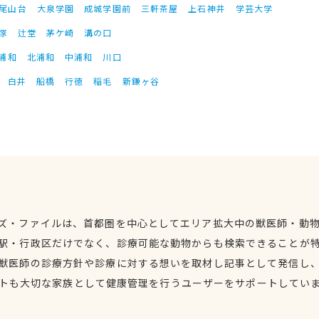
尾山台
大泉学園
成城学園前
三軒茶屋
上石神井
学芸大学
塚
辻堂
茅ケ崎
溝の口
浦和
北浦和
中浦和
川口
白井
船橋
行徳
稲毛
新鎌ヶ谷
ズ・ファイルは、首都圏を中心としてエリア拡大中の獣医師・動
駅・行政区だけでなく、診療可能な動物からも検索できることが
獣医師の診療方針や診療に対する想いを取材し記事として発信し
トも大切な家族として健康管理を行うユーザーをサポートしてい