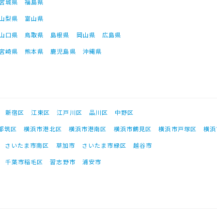
宮城県
福島県
山梨県
富山県
山口県
鳥取県
島根県
岡山県
広島県
宮崎県
熊本県
鹿児島県
沖縄県
新宿区
江東区
江戸川区
品川区
中野区
都筑区
横浜市港北区
横浜市港南区
横浜市鶴見区
横浜市戸塚区
横浜
さいたま市南区
草加市
さいたま市緑区
越谷市
千葉市稲毛区
習志野市
浦安市