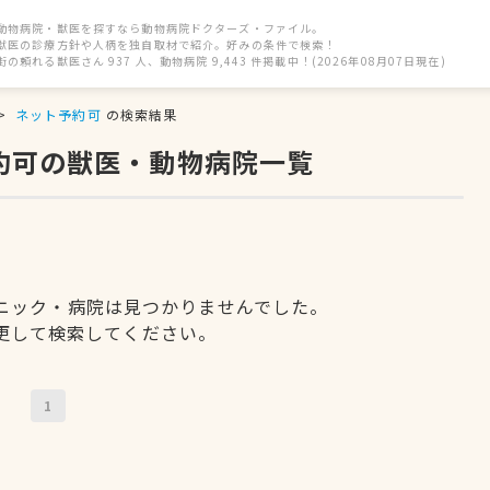
動物病院・獣医を探すなら動物病院ドクターズ・ファイル。
獣医の診療方針や人柄を独自取材で紹介。好みの条件で検索！
街の頼れる獣医さん 937 人、動物病院 9,443 件掲載中！(2026年08月07日現在)
ネット予約可
の検索結果
約可の獣医・動物病院一覧
ニック・病院は見つかりませんでした。
更して検索してください。
1