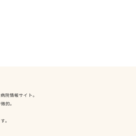
物病院情報サイト。
特徴的。
、
ます。