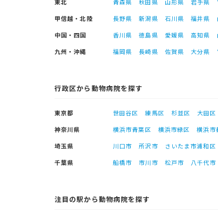
東北
青森県
秋田県
山形県
岩手県
甲信越・北陸
長野県
新潟県
石川県
福井県
中国・四国
香川県
徳島県
愛媛県
高知県
九州・沖縄
福岡県
長崎県
佐賀県
大分県
行政区から動物病院を探す
東京都
世田谷区
練馬区
杉並区
大田区
神奈川県
横浜市青葉区
横浜市緑区
横浜市
埼玉県
川口市
所沢市
さいたま市浦和区
千葉県
船橋市
市川市
松戸市
八千代市
注目の駅から動物病院を探す