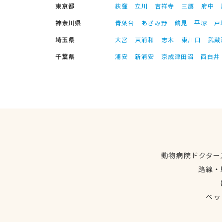
東京都
荻窪
立川
吉祥寺
三鷹
府中
神奈川県
青葉台
あざみ野
鶴見
平塚
戸
埼玉県
大宮
東浦和
志木
東川口
武蔵
千葉県
浦安
新浦安
京成津田沼
西白井
動物病院ドクター
路線・
ペッ