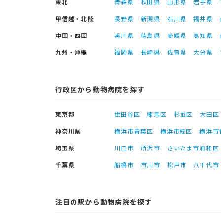
東北
青森県
秋田県
山形県
岩手県
甲信越・北陸
長野県
新潟県
石川県
福井県
中国・四国
香川県
徳島県
愛媛県
高知県
九州・沖縄
福岡県
長崎県
佐賀県
大分県
行政区から動物病院を探す
東京都
世田谷区
練馬区
杉並区
大田区
神奈川県
横浜市青葉区
横浜市緑区
横浜市
埼玉県
川口市
所沢市
さいたま市浦和区
千葉県
船橋市
市川市
松戸市
八千代市
注目の駅から動物病院を探す