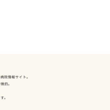
物病院情報サイト。
特徴的。
、
ます。