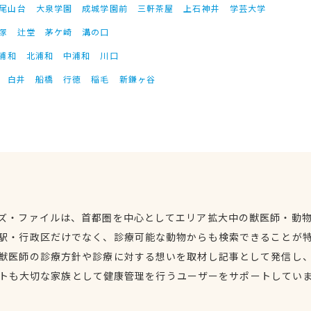
尾山台
大泉学園
成城学園前
三軒茶屋
上石神井
学芸大学
塚
辻堂
茅ケ崎
溝の口
浦和
北浦和
中浦和
川口
白井
船橋
行徳
稲毛
新鎌ヶ谷
ズ・ファイルは、首都圏を中心としてエリア拡大中の獣医師・動
駅・行政区だけでなく、診療可能な動物からも検索できることが
獣医師の診療方針や診療に対する想いを取材し記事として発信し
トも大切な家族として健康管理を行うユーザーをサポートしてい