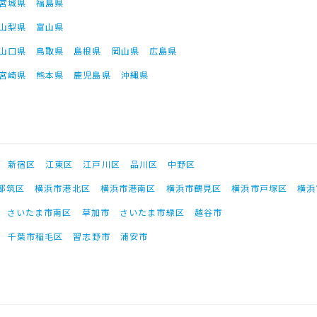
宮城県
福島県
山梨県
富山県
山口県
鳥取県
島根県
岡山県
広島県
宮崎県
熊本県
鹿児島県
沖縄県
新宿区
江東区
江戸川区
品川区
中野区
都筑区
横浜市港北区
横浜市港南区
横浜市鶴見区
横浜市戸塚区
横浜
さいたま市南区
草加市
さいたま市緑区
越谷市
千葉市稲毛区
習志野市
浦安市