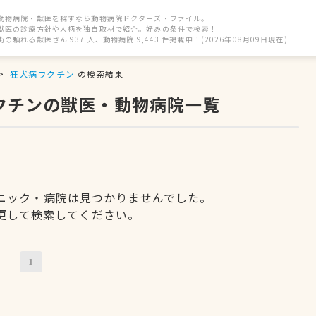
動物病院・獣医を探すなら動物病院ドクターズ・ファイル。
獣医の診療方針や人柄を独自取材で紹介。好みの条件で検索！
街の頼れる獣医さん 937 人、動物病院 9,443 件掲載中！(2026年08月09日現在)
狂犬病ワクチン
の検索結果
ワクチンの獣医・動物病院一覧
ニック・病院は見つかりませんでした。
更して検索してください。
1