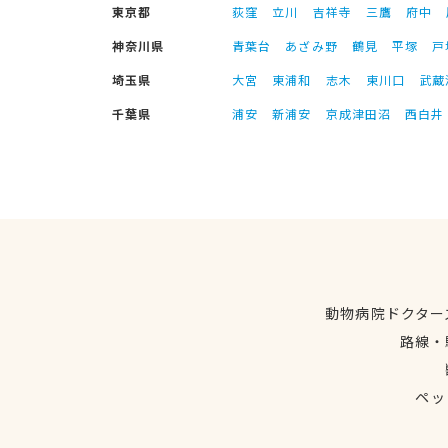
東京都
荻窪
立川
吉祥寺
三鷹
府中
神奈川県
青葉台
あざみ野
鶴見
平塚
戸
埼玉県
大宮
東浦和
志木
東川口
武蔵
千葉県
浦安
新浦安
京成津田沼
西白井
動物病院ドクター
路線・
ペッ