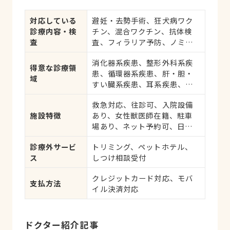
対応している
避妊・去勢手術、狂犬病ワク
診療内容・検
チン、混合ワクチン、抗体検
査
査、フィラリア予防、ノミ・
ダニ予防、マイクロチップ対
消化器系疾患、整形外科系疾
応、健康診断、各種検査、外
得意な診療領
患、循環器系疾患、肝・胆・
科手術
域
すい臓系疾患、耳系疾患、皮
膚系疾患、呼吸器系疾患、
救急対応、往診可、入院設備
腎・泌尿器系疾患、生殖器系
施設特徴
あり、女性獣医師在籍、駐車
疾患、腫瘍・がん、アレルギ
場あり、ネット予約可、日曜
ー、歯と口腔系疾患
診療、祝日診療
診療外サービ
トリミング、ペットホテル、
ス
しつけ相談受付
クレジットカード対応、モバ
支払方法
イル決済対応
ドクター紹介記事