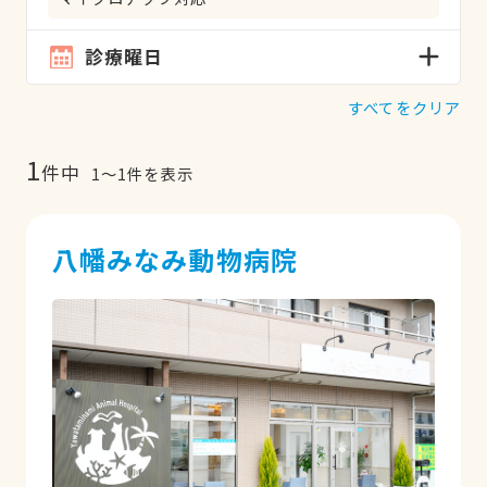
診療曜日
すべてをクリア
1
件中
1
〜
1
件を表示
八幡みなみ動物病院