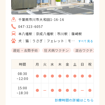
千葉県市川市大和田1-16-16
047-323-6057
本八幡駅
京成八幡駅
市川駅
篠崎駅
犬
猫
うさぎ
フェレット
モルモット
ハムスタ
すべて見る
避妊・去勢手術
狂犬病ワクチン
混合ワクチン
時間
月
火
水
木
金
土
日
祝
08:30
●
●
●
●
●
●
●
●
~12:00
15:00
●
ー
●
●
●
●
ー
●
~18:30
診療時間の詳細はこちら