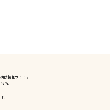
物病院情報サイト。
特徴的。
、
ます。