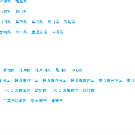
宮城県
福島県
山梨県
富山県
山口県
鳥取県
島根県
岡山県
広島県
宮崎県
熊本県
鹿児島県
沖縄県
新宿区
江東区
江戸川区
品川区
中野区
都筑区
横浜市港北区
横浜市港南区
横浜市鶴見区
横浜市戸塚区
横浜
さいたま市南区
草加市
さいたま市緑区
越谷市
千葉市稲毛区
習志野市
浦安市