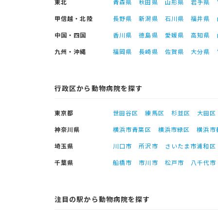
東北
青森県
秋田県
山形県
岩手県
甲信越・北陸
長野県
新潟県
石川県
福井県
中国・四国
香川県
徳島県
愛媛県
高知県
九州・沖縄
福岡県
長崎県
佐賀県
大分県
行政区から動物病院を探す
東京都
世田谷区
練馬区
杉並区
大田区
神奈川県
横浜市青葉区
横浜市緑区
横浜市
埼玉県
川口市
所沢市
さいたま市浦和区
千葉県
船橋市
市川市
松戸市
八千代市
注目の駅から動物病院を探す