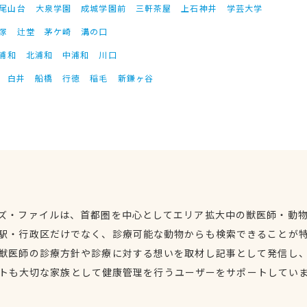
尾山台
大泉学園
成城学園前
三軒茶屋
上石神井
学芸大学
塚
辻堂
茅ケ崎
溝の口
浦和
北浦和
中浦和
川口
白井
船橋
行徳
稲毛
新鎌ヶ谷
ズ・ファイルは、首都圏を中心としてエリア拡大中の獣医師・動
駅・行政区だけでなく、診療可能な動物からも検索できることが
獣医師の診療方針や診療に対する想いを取材し記事として発信し
トも大切な家族として健康管理を行うユーザーをサポートしてい