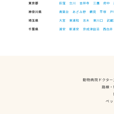
東京都
荻窪
立川
吉祥寺
三鷹
府中
神奈川県
青葉台
あざみ野
鶴見
平塚
戸
埼玉県
大宮
東浦和
志木
東川口
武蔵
千葉県
浦安
新浦安
京成津田沼
西白井
動物病院ドクター
路線・
ペッ