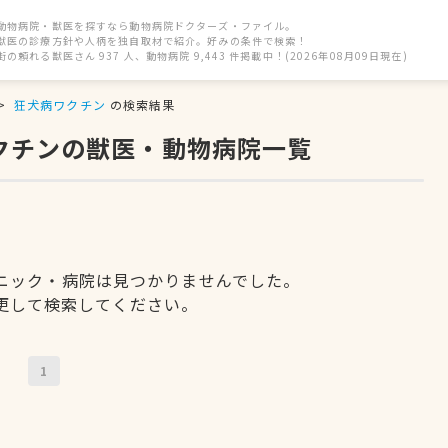
動物病院・獣医を探すなら動物病院ドクターズ・ファイル。
獣医の診療方針や人柄を独自取材で紹介。好みの条件で検索！
街の頼れる獣医さん 937 人、動物病院 9,443 件掲載中！(2026年08月09日現在)
狂犬病ワクチン
の検索結果
ワクチンの獣医・動物病院一覧
ニック・病院は見つかりませんでした。
更して検索してください。
1