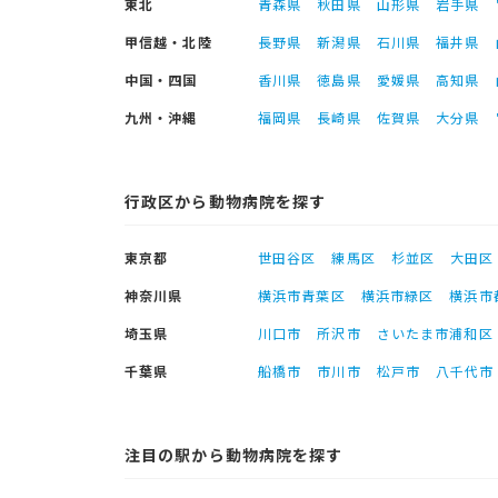
東北
青森県
秋田県
山形県
岩手県
甲信越・北陸
長野県
新潟県
石川県
福井県
中国・四国
香川県
徳島県
愛媛県
高知県
九州・沖縄
福岡県
長崎県
佐賀県
大分県
行政区から動物病院を探す
東京都
世田谷区
練馬区
杉並区
大田区
神奈川県
横浜市青葉区
横浜市緑区
横浜市
埼玉県
川口市
所沢市
さいたま市浦和区
千葉県
船橋市
市川市
松戸市
八千代市
注目の駅から動物病院を探す