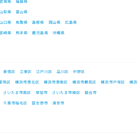
宮城県
福島県
山梨県
富山県
山口県
鳥取県
島根県
岡山県
広島県
宮崎県
熊本県
鹿児島県
沖縄県
新宿区
江東区
江戸川区
品川区
中野区
都筑区
横浜市港北区
横浜市港南区
横浜市鶴見区
横浜市戸塚区
横浜
さいたま市南区
草加市
さいたま市緑区
越谷市
千葉市稲毛区
習志野市
浦安市