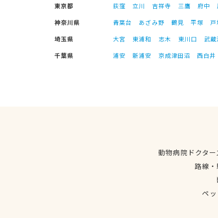
東京都
荻窪
立川
吉祥寺
三鷹
府中
神奈川県
青葉台
あざみ野
鶴見
平塚
戸
埼玉県
大宮
東浦和
志木
東川口
武蔵
千葉県
浦安
新浦安
京成津田沼
西白井
動物病院ドクター
路線・
ペッ