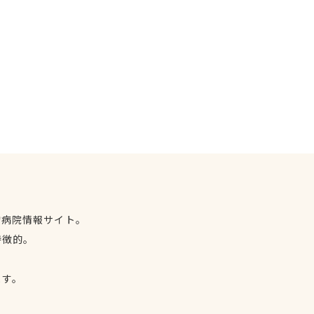
物病院情報サイト。
特徴的。
、
ます。