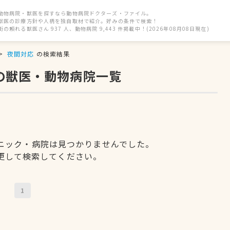
動物病院・獣医を探すなら動物病院ドクターズ・ファイル。
獣医の診療方針や人柄を独自取材で紹介。好みの条件で検索！
街の頼れる獣医さん 937 人、動物病院 9,443 件掲載中！(2026年08月08日現在)
夜間対応
の検索結果
の獣医・動物病院一覧
ニック・病院は見つかりませんでした。
更して検索してください。
1