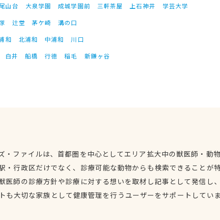
尾山台
大泉学園
成城学園前
三軒茶屋
上石神井
学芸大学
塚
辻堂
茅ケ崎
溝の口
浦和
北浦和
中浦和
川口
白井
船橋
行徳
稲毛
新鎌ヶ谷
ズ・ファイルは、首都圏を中心としてエリア拡大中の獣医師・動
駅・行政区だけでなく、診療可能な動物からも検索できることが
獣医師の診療方針や診療に対する想いを取材し記事として発信し
トも大切な家族として健康管理を行うユーザーをサポートしてい