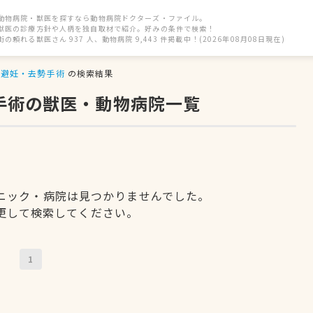
動物病院・獣医を探すなら動物病院ドクターズ・ファイル。
獣医の診療方針や人柄を独自取材で紹介。好みの条件で検索！
街の頼れる獣医さん 937 人、動物病院 9,443 件掲載中！(2026年08月08日現在)
避妊・去勢手術
の検索結果
手術の獣医・動物病院一覧
ニック・病院は見つかりませんでした。
更して検索してください。
1