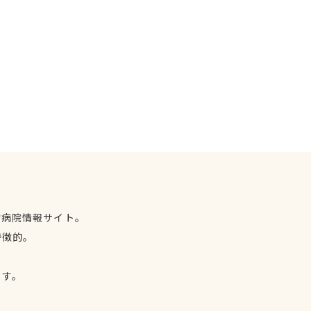
物病院情報サイト。
特徴的。
、
ます。