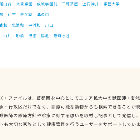
尾山台
大泉学園
成城学園前
三軒茶屋
上石神井
学芸大学
塚
辻堂
茅ケ崎
溝の口
浦和
北浦和
中浦和
川口
白井
船橋
行徳
稲毛
新鎌ヶ谷
ズ・ファイルは、首都圏を中心としてエリア拡大中の獣医師・動
駅・行政区だけでなく、診療可能な動物からも検索できることが
獣医師の診療方針や診療に対する想いを取材し記事として発信し
トも大切な家族として健康管理を行うユーザーをサポートしてい