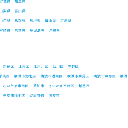
宮城県
福島県
山梨県
富山県
山口県
鳥取県
島根県
岡山県
広島県
宮崎県
熊本県
鹿児島県
沖縄県
新宿区
江東区
江戸川区
品川区
中野区
都筑区
横浜市港北区
横浜市港南区
横浜市鶴見区
横浜市戸塚区
横浜
さいたま市南区
草加市
さいたま市緑区
越谷市
千葉市稲毛区
習志野市
浦安市