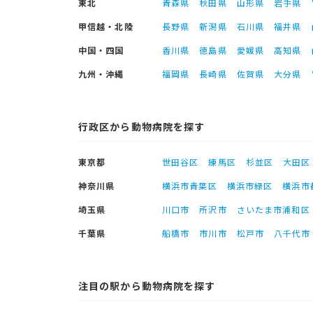
東北
青森県
秋田県
山形県
岩手県
甲信越・北陸
長野県
新潟県
石川県
福井県
中国・四国
香川県
徳島県
愛媛県
高知県
九州・沖縄
福岡県
長崎県
佐賀県
大分県
行政区から動物病院を探す
東京都
世田谷区
練馬区
杉並区
大田区
神奈川県
横浜市青葉区
横浜市緑区
横浜市
埼玉県
川口市
所沢市
さいたま市浦和区
千葉県
船橋市
市川市
松戸市
八千代市
注目の駅から動物病院を探す