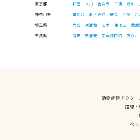
東京都
荻窪
立川
吉祥寺
三鷹
府中
神奈川県
青葉台
あざみ野
鶴見
平塚
戸
埼玉県
大宮
東浦和
志木
東川口
武蔵
千葉県
浦安
新浦安
京成津田沼
西白井
動物病院ドクター
路線・
ペッ