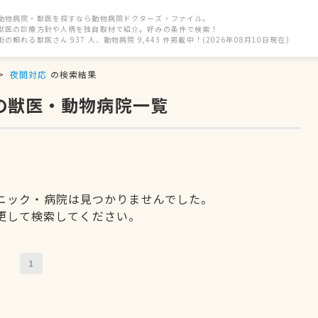
動物病院・獣医を探すなら動物病院ドクターズ・ファイル。
獣医の診療方針や人柄を独自取材で紹介。好みの条件で検索！
街の頼れる獣医さん 937 人、動物病院 9,443 件掲載中！(2026年08月10日現在)
夜間対応
の検索結果
の獣医・動物病院一覧
ニック・病院は見つかりませんでした。
更して検索してください。
1