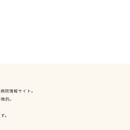
物病院情報サイト。
特徴的。
、
ます。