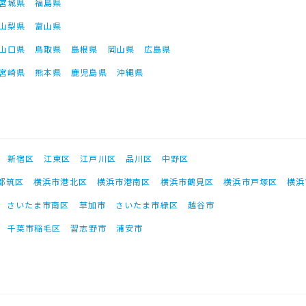
宮城県
福島県
山梨県
富山県
山口県
鳥取県
島根県
岡山県
広島県
宮崎県
熊本県
鹿児島県
沖縄県
新宿区
江東区
江戸川区
品川区
中野区
都筑区
横浜市港北区
横浜市港南区
横浜市鶴見区
横浜市戸塚区
横浜
さいたま市南区
草加市
さいたま市緑区
越谷市
千葉市稲毛区
習志野市
浦安市