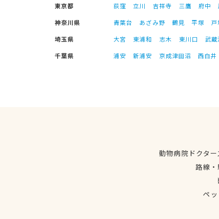
東京都
荻窪
立川
吉祥寺
三鷹
府中
神奈川県
青葉台
あざみ野
鶴見
平塚
戸
埼玉県
大宮
東浦和
志木
東川口
武蔵
千葉県
浦安
新浦安
京成津田沼
西白井
動物病院ドクター
路線・
ペッ