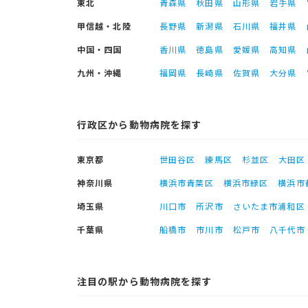
東北
青森県
秋田県
山形県
岩手県
甲信越・北陸
長野県
新潟県
石川県
福井県
中国・四国
香川県
徳島県
愛媛県
高知県
九州・沖縄
福岡県
長崎県
佐賀県
大分県
行政区から動物病院を探す
東京都
世田谷区
練馬区
杉並区
大田区
神奈川県
横浜市青葉区
横浜市緑区
横浜市
埼玉県
川口市
所沢市
さいたま市浦和区
千葉県
船橋市
市川市
松戸市
八千代市
注目の駅から動物病院を探す