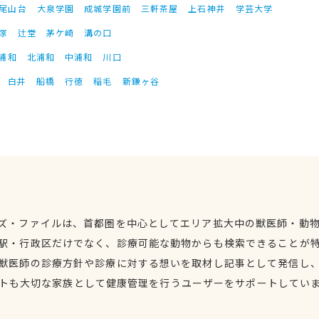
尾山台
大泉学園
成城学園前
三軒茶屋
上石神井
学芸大学
塚
辻堂
茅ケ崎
溝の口
浦和
北浦和
中浦和
川口
白井
船橋
行徳
稲毛
新鎌ヶ谷
ズ・ファイルは、首都圏を中心としてエリア拡大中の獣医師・動
駅・行政区だけでなく、診療可能な動物からも検索できることが
獣医師の診療方針や診療に対する想いを取材し記事として発信し
トも大切な家族として健康管理を行うユーザーをサポートしてい