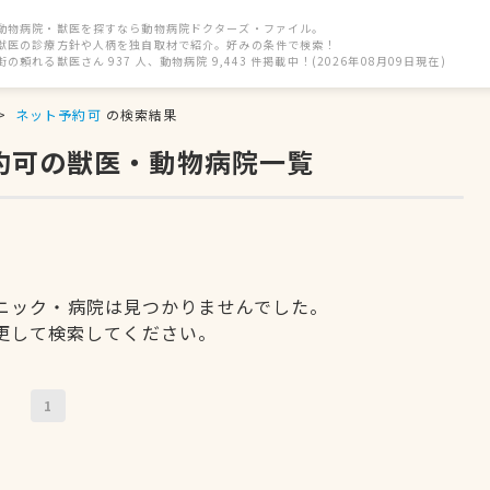
動物病院・獣医を探すなら動物病院ドクターズ・ファイル。
獣医の診療方針や人柄を独自取材で紹介。好みの条件で検索！
街の頼れる獣医さん 937 人、動物病院 9,443 件掲載中！(2026年08月09日現在)
ネット予約可
の検索結果
約可の獣医・動物病院一覧
ニック・病院は見つかりませんでした。
更して検索してください。
1