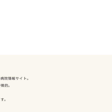
物病院情報サイト。
特徴的。
、
ます。