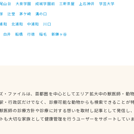
尾山台
大泉学園
成城学園前
三軒茶屋
上石神井
学芸大学
塚
辻堂
茅ケ崎
溝の口
浦和
北浦和
中浦和
川口
白井
船橋
行徳
稲毛
新鎌ヶ谷
ズ・ファイルは、首都圏を中心としてエリア拡大中の獣医師・動
駅・行政区だけでなく、診療可能な動物からも検索できることが
獣医師の診療方針や診療に対する想いを取材し記事として発信し
トも大切な家族として健康管理を行うユーザーをサポートしてい