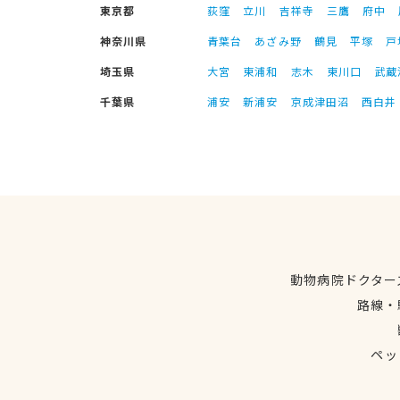
東京都
荻窪
立川
吉祥寺
三鷹
府中
神奈川県
青葉台
あざみ野
鶴見
平塚
戸
埼玉県
大宮
東浦和
志木
東川口
武蔵
千葉県
浦安
新浦安
京成津田沼
西白井
動物病院ドクター
路線・
ペッ