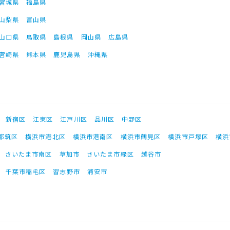
宮城県
福島県
山梨県
富山県
山口県
鳥取県
島根県
岡山県
広島県
宮崎県
熊本県
鹿児島県
沖縄県
新宿区
江東区
江戸川区
品川区
中野区
都筑区
横浜市港北区
横浜市港南区
横浜市鶴見区
横浜市戸塚区
横浜
さいたま市南区
草加市
さいたま市緑区
越谷市
千葉市稲毛区
習志野市
浦安市