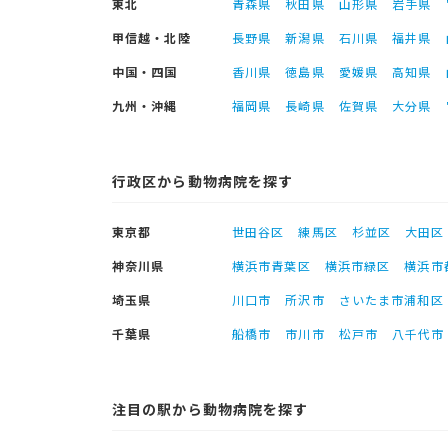
東北
青森県
秋田県
山形県
岩手県
甲信越・北陸
長野県
新潟県
石川県
福井県
中国・四国
香川県
徳島県
愛媛県
高知県
九州・沖縄
福岡県
長崎県
佐賀県
大分県
行政区から動物病院を探す
東京都
世田谷区
練馬区
杉並区
大田区
神奈川県
横浜市青葉区
横浜市緑区
横浜市
埼玉県
川口市
所沢市
さいたま市浦和区
千葉県
船橋市
市川市
松戸市
八千代市
注目の駅から動物病院を探す