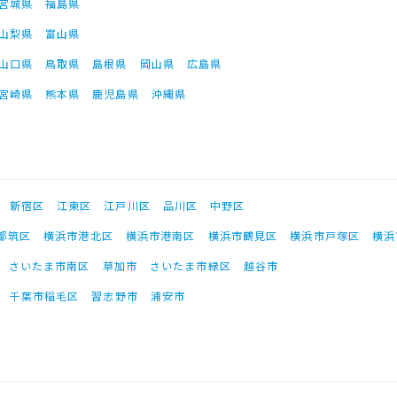
宮城県
福島県
山梨県
富山県
山口県
鳥取県
島根県
岡山県
広島県
宮崎県
熊本県
鹿児島県
沖縄県
新宿区
江東区
江戸川区
品川区
中野区
都筑区
横浜市港北区
横浜市港南区
横浜市鶴見区
横浜市戸塚区
横浜
さいたま市南区
草加市
さいたま市緑区
越谷市
千葉市稲毛区
習志野市
浦安市