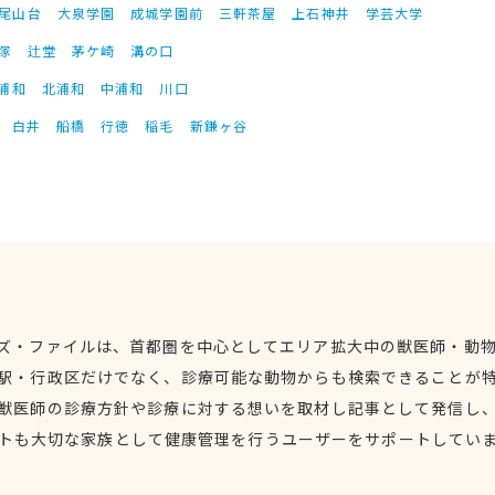
尾山台
大泉学園
成城学園前
三軒茶屋
上石神井
学芸大学
塚
辻堂
茅ケ崎
溝の口
浦和
北浦和
中浦和
川口
白井
船橋
行徳
稲毛
新鎌ヶ谷
ズ・ファイルは、首都圏を中心としてエリア拡大中の獣医師・動
駅・行政区だけでなく、診療可能な動物からも検索できることが
獣医師の診療方針や診療に対する想いを取材し記事として発信し
トも大切な家族として健康管理を行うユーザーをサポートしてい