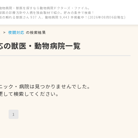
動物病院・獣医を探すなら動物病院ドクターズ・ファイル。
獣医の診療方針や人柄を独自取材で紹介。好みの条件で検索！
街の頼れる獣医さん 937 人、動物病院 9,443 件掲載中！(2026年08月06日現在)
駅
夜間対応
の検索結果
応の獣医・動物病院一覧
ニック・病院は見つかりませんでした。
更して検索してください。
1