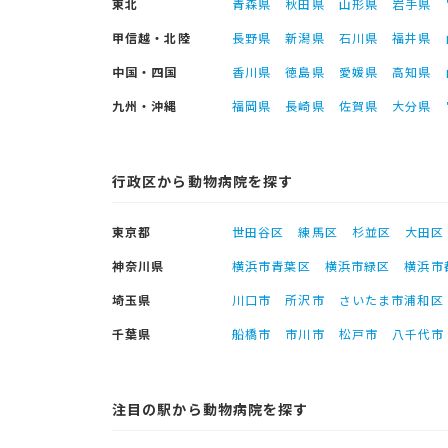
東北
青森県
秋田県
山形県
岩手県
甲信越・北陸
長野県
新潟県
石川県
福井県
中国・四国
香川県
徳島県
愛媛県
高知県
九州・沖縄
福岡県
長崎県
佐賀県
大分県
行政区から動物病院を探す
東京都
世田谷区
練馬区
杉並区
大田区
神奈川県
横浜市青葉区
横浜市緑区
横浜市
埼玉県
川口市
所沢市
さいたま市浦和区
千葉県
船橋市
市川市
松戸市
八千代市
注目の駅から動物病院を探す