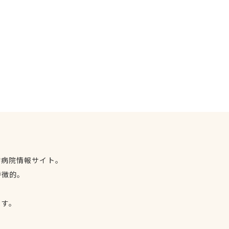
物病院情報サイト。
特徴的。
、
ます。