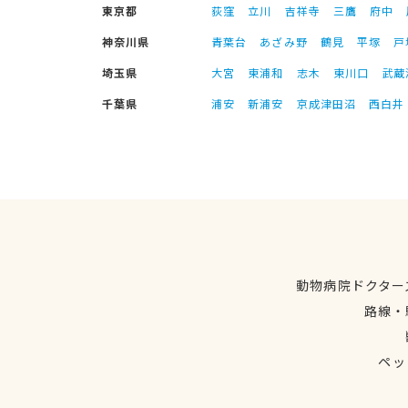
東京都
荻窪
立川
吉祥寺
三鷹
府中
神奈川県
青葉台
あざみ野
鶴見
平塚
戸
埼玉県
大宮
東浦和
志木
東川口
武蔵
千葉県
浦安
新浦安
京成津田沼
西白井
動物病院ドクター
路線・
ペッ