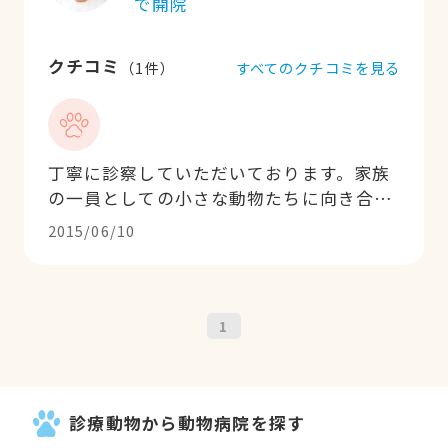
で開院
クチコミ
すべてのクチコミを見る
（
1
件）
丁寧に診察していただいております。家族
の一員としての小さな動物たちに向き合う
姿勢がとても真摯な印象がこの病院の特徴
2015/06/10
かと思いますよ。スタッフのかたも親切で
す。何でもそうだんできるホームドクター
として、おすすめの獣医院だと感じていま
す
1
診療動物から動物病院を探す