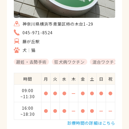
神奈川県横浜市青葉区柿の木台1-29
045-971-8524
藤が丘駅
犬
猫
避妊・去勢手術
狂犬病ワクチン
混合ワクチン
時間
月
火
水
木
金
土
日
祝
09:00
●
●
●
ー
●
●
●
●
~11:30
16:00
●
●
●
ー
●
●
ー
ー
~18:30
診療時間の詳細はこちら