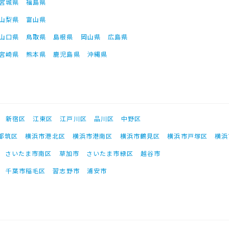
宮城県
福島県
山梨県
富山県
山口県
鳥取県
島根県
岡山県
広島県
宮崎県
熊本県
鹿児島県
沖縄県
新宿区
江東区
江戸川区
品川区
中野区
都筑区
横浜市港北区
横浜市港南区
横浜市鶴見区
横浜市戸塚区
横浜
さいたま市南区
草加市
さいたま市緑区
越谷市
千葉市稲毛区
習志野市
浦安市