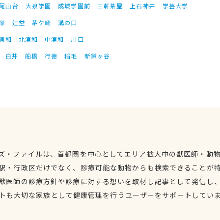
尾山台
大泉学園
成城学園前
三軒茶屋
上石神井
学芸大学
塚
辻堂
茅ケ崎
溝の口
浦和
北浦和
中浦和
川口
白井
船橋
行徳
稲毛
新鎌ヶ谷
ズ・ファイルは、首都圏を中心としてエリア拡大中の獣医師・動
駅・行政区だけでなく、診療可能な動物からも検索できることが
獣医師の診療方針や診療に対する想いを取材し記事として発信し
トも大切な家族として健康管理を行うユーザーをサポートしてい