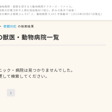
動物病院・獣医を探すなら動物病院ドクターズ・ファイル。
獣医の診療方針や人柄を独自取材で紹介。好みの条件で検索！
街の頼れる獣医さん 937 人、動物病院 9,443 件掲載中！(2026年08月07日現在)
夜間対応
の検索結果
の獣医・動物病院一覧
ニック・病院は見つかりませんでした。
更して検索してください。
1