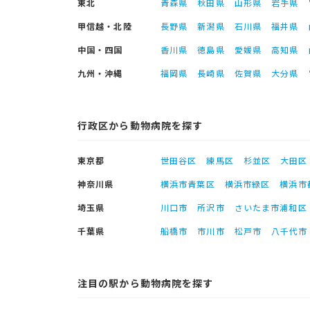
東北
青森県
秋田県
山形県
岩手県
甲信越・北陸
長野県
新潟県
石川県
福井県
中国・四国
香川県
徳島県
愛媛県
高知県
九州・沖縄
福岡県
長崎県
佐賀県
大分県
行政区から動物病院を探す
東京都
世田谷区
練馬区
杉並区
大田区
神奈川県
横浜市青葉区
横浜市緑区
横浜市
埼玉県
川口市
所沢市
さいたま市浦和区
千葉県
船橋市
市川市
松戸市
八千代市
注目の駅から動物病院を探す