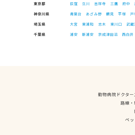
東京都
荻窪
立川
吉祥寺
三鷹
府中
神奈川県
青葉台
あざみ野
鶴見
平塚
戸
埼玉県
大宮
東浦和
志木
東川口
武蔵
千葉県
浦安
新浦安
京成津田沼
西白井
動物病院ドクター
路線・
ペッ