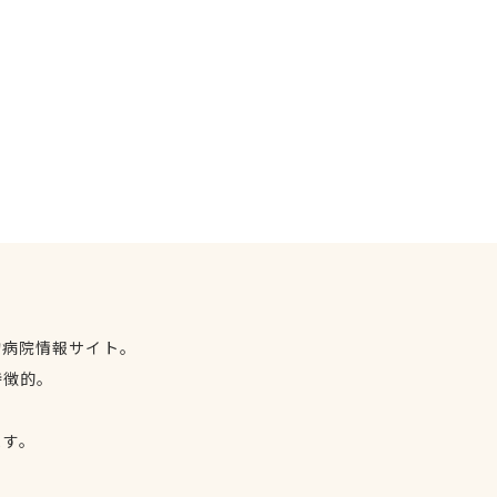
物病院情報サイト。
特徴的。
、
ます。