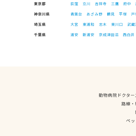
東京都
荻窪
立川
吉祥寺
三鷹
府中
神奈川県
青葉台
あざみ野
鶴見
平塚
戸
埼玉県
大宮
東浦和
志木
東川口
武蔵
千葉県
浦安
新浦安
京成津田沼
西白井
動物病院ドクター
路線・
ペッ