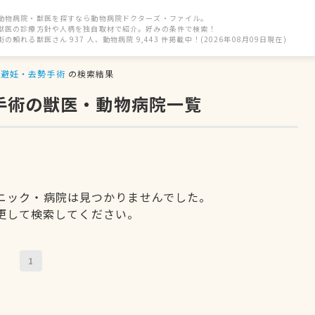
動物病院・獣医を探すなら動物病院ドクターズ・ファイル。
獣医の診療方針や人柄を独自取材で紹介。好みの条件で検索！
街の頼れる獣医さん 937 人、動物病院 9,443 件掲載中！(2026年08月09日現在)
避妊・去勢手術
の検索結果
手術の獣医・動物病院一覧
ニック・病院は見つかりませんでした。
更して検索してください。
1