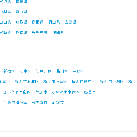
宮城県
福島県
山梨県
富山県
山口県
鳥取県
島根県
岡山県
広島県
宮崎県
熊本県
鹿児島県
沖縄県
新宿区
江東区
江戸川区
品川区
中野区
都筑区
横浜市港北区
横浜市港南区
横浜市鶴見区
横浜市戸塚区
横浜
さいたま市南区
草加市
さいたま市緑区
越谷市
千葉市稲毛区
習志野市
浦安市