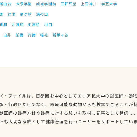
尾山台
大泉学園
成城学園前
三軒茶屋
上石神井
学芸大学
塚
辻堂
茅ケ崎
溝の口
浦和
北浦和
中浦和
川口
白井
船橋
行徳
稲毛
新鎌ヶ谷
ズ・ファイルは、首都圏を中心としてエリア拡大中の獣医師・動
駅・行政区だけでなく、診療可能な動物からも検索できることが
獣医師の診療方針や診療に対する想いを取材し記事として発信し
トも大切な家族として健康管理を行うユーザーをサポートしてい