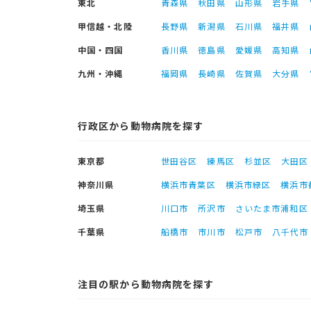
東北
青森県
秋田県
山形県
岩手県
甲信越・北陸
長野県
新潟県
石川県
福井県
中国・四国
香川県
徳島県
愛媛県
高知県
九州・沖縄
福岡県
長崎県
佐賀県
大分県
行政区から動物病院を探す
東京都
世田谷区
練馬区
杉並区
大田区
神奈川県
横浜市青葉区
横浜市緑区
横浜市
埼玉県
川口市
所沢市
さいたま市浦和区
千葉県
船橋市
市川市
松戸市
八千代市
注目の駅から動物病院を探す