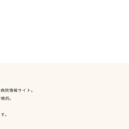
物病院情報サイト。
特徴的。
、
ます。