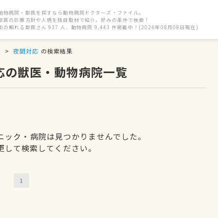
動物病院・獣医を探すなら動物病院ドクターズ・ファイル。
獣医の診療方針や人柄を独自取材で紹介。好みの条件で検索！
街の頼れる獣医さん 937 人、動物病院 9,443 件掲載中！(2026年08月08日現在)
駅
夜間対応
の検索結果
応の獣医・動物病院一覧
ニック・病院は見つかりませんでした。
更して検索してください。
1