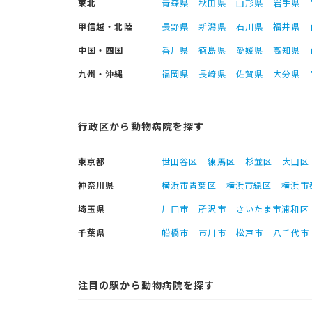
東北
青森県
秋田県
山形県
岩手県
甲信越・北陸
長野県
新潟県
石川県
福井県
中国・四国
香川県
徳島県
愛媛県
高知県
九州・沖縄
福岡県
長崎県
佐賀県
大分県
行政区から動物病院を探す
東京都
世田谷区
練馬区
杉並区
大田区
神奈川県
横浜市青葉区
横浜市緑区
横浜市
埼玉県
川口市
所沢市
さいたま市浦和区
千葉県
船橋市
市川市
松戸市
八千代市
注目の駅から動物病院を探す