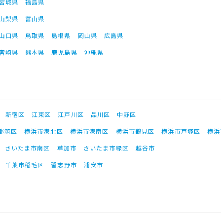
宮城県
福島県
山梨県
富山県
山口県
鳥取県
島根県
岡山県
広島県
宮崎県
熊本県
鹿児島県
沖縄県
新宿区
江東区
江戸川区
品川区
中野区
都筑区
横浜市港北区
横浜市港南区
横浜市鶴見区
横浜市戸塚区
横浜
さいたま市南区
草加市
さいたま市緑区
越谷市
千葉市稲毛区
習志野市
浦安市