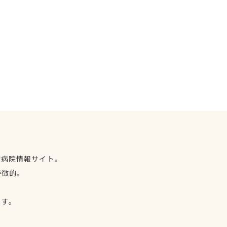
物病院情報サイト。
特徴的。
、
ます。