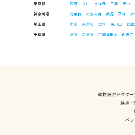
東京都
荻窪
立川
吉祥寺
三鷹
府中
神奈川県
青葉台
あざみ野
鶴見
平塚
戸
埼玉県
大宮
東浦和
志木
東川口
武蔵
千葉県
浦安
新浦安
京成津田沼
西白井
動物病院ドクター
路線・
ペッ