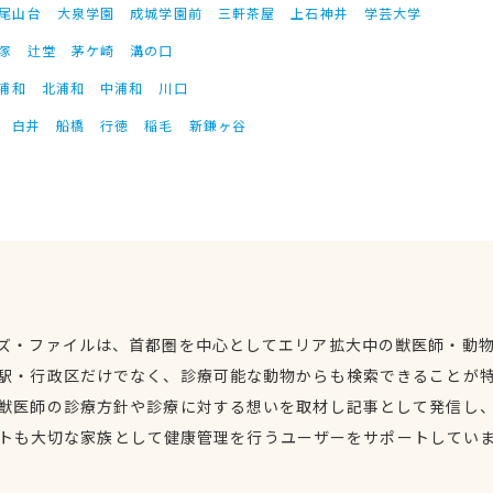
尾山台
大泉学園
成城学園前
三軒茶屋
上石神井
学芸大学
塚
辻堂
茅ケ崎
溝の口
浦和
北浦和
中浦和
川口
白井
船橋
行徳
稲毛
新鎌ヶ谷
ズ・ファイルは、首都圏を中心としてエリア拡大中の獣医師・動
駅・行政区だけでなく、診療可能な動物からも検索できることが
獣医師の診療方針や診療に対する想いを取材し記事として発信し
トも大切な家族として健康管理を行うユーザーをサポートしてい