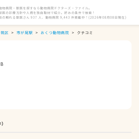
動物病院・獣医を探すなら動物病院ドクターズ・ファイル。
獣医の診療方針や人柄を独自取材で紹介。好みの条件で検索！
街の頼れる獣医さん 937 人、動物病院 9,443 件掲載中！(2026年08月08日現在)
都筑区
市が尾駅
おくつ動物病院
クチコミ
B
件）