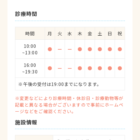
そうではなく、お医者さんの「心と技術
（能力）の融合」なんだな、と改めて感動
診療時間
する獣医さんです。
時間
月
火
水
木
金
土
日
祝
10:00
●
ー
ー
●
●
●
●
●
~13:00
16:00
●
ー
ー
●
●
●
●
●
~19:30
※午後の受付は19:00までになります。
※変更などにより診療時間・休診日・診療動物等が
記載と異なる場合がございますので事前にホームペ
ージなどをご確認ください。
施設情報