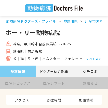
動物病院ドクターズ・ファイル
神奈川県
川崎市宮前区
ポー・リー動物病院
神奈川県川崎市宮前区馬絹3-20-25
鷺沼駅
梶が谷駅
犬
猫
うさぎ
ハムスター
フェレット
モルモット
すべて見る
基本情報
ドクター紹介記事
クチコミ
医院トピックス
医院レポート
お知らせ
アクセス
診療時間
施設情報