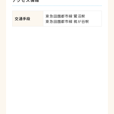
アクセス情報
いるので、かなり多くの獣医さんのお世話
になった経験がありますが、その中で最高
の獣医さんに出会えましたので片道1時間
東急田園都市線 鷺沼駅

交通手段
半の遠い道のりも苦ではありません。薬や
東急田園都市線 梶が谷駅
病気や手術の説明も余す事なく的確にして
下さり、診療時間で足りない部分は説明書
を渡して下さいます。全てがオープンで細
やかです。また、お若いのにあらゆるケー
スに経験と知識が豊富でいらっしゃるの
で、どんな事でも相談できます。特に外科
処置においては、絶大な信頼を寄せており
ます。人間の大病院のような大規模設備設
と大量検査の病院の診断よりも、触診や聴
診と最適最小限の検査の院長の診断の方が
正しかった事は数え切れません。医療に関
して、設備や規模・あるいは年齢等の外見
や肩書きに囚われ易い傾向が日本人にはあ
るように感じますが、やはり真の医療とは