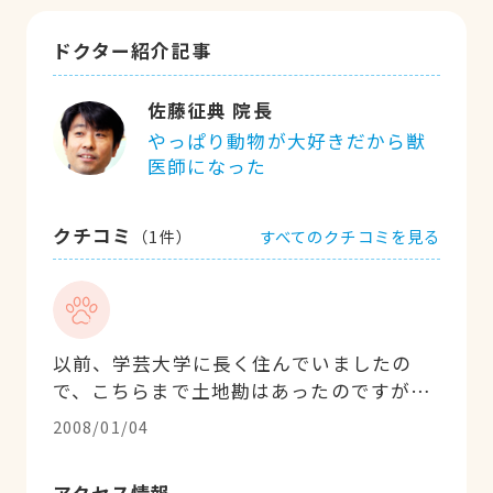
ドクター紹介記事
佐藤征典 院長
やっぱり動物が大好きだから獣
医師になった
クチコミ
すべてのクチコミを見る
（
1
件）
以前、学芸大学に長く住んでいましたの
で、こちらまで土地勘はあったのですが、
ここ15年程は実家近くの東東京におりまし
2008/01/04
て首都高速の端から端まで走って通ってい
ます。親子代々60年以上多くの猫を飼って