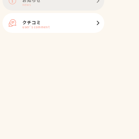
news
クチコミ
user's comment