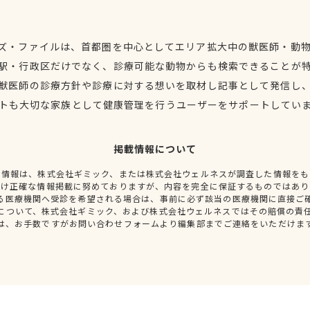
ズ・ファイルは、首都圏を中心としてエリア拡大中の獣医師・動
駅・行政区だけでなく、診療可能な動物からも検索できることが
獣医師の診療方針や診療に対する想いを取材し記事として発信し
トも大切な家族として健康管理を行うユーザーをサポートしてい
掲載情報について
種情報は、株式会社ギミック、または株式会社ウェルネスが調査した情報をも
だけ正確な情報掲載に努めておりますが、内容を完全に保証するものではあり
る医療機関へ受診を希望される場合は、事前に必ず該当の医療機関に直接ご
について、株式会社ギミック、および株式会社ウェルネスではその賠償の責
は、お手数ですがお問い合わせフォームより編集部までご連絡をいただけま