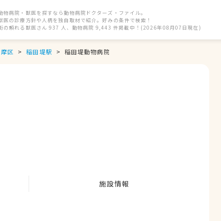
動物病院・獣医を探すなら動物病院ドクターズ・ファイル。
獣医の診療方針や人柄を独自取材で紹介。好みの条件で検索！
街の頼れる獣医さん 937 人、動物病院 9,443 件掲載中！(2026年08月07日現在)
多摩区
稲田堤駅
稲田堤動物病院
施設情報