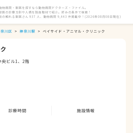
動物病院・獣医を探すなら動物病院ドクターズ・ファイル。
獣医の診療方針や人柄を独自取材で紹介。好みの条件で検索！
街の頼れる獣医さん 937 人、動物病院 9,443 件掲載中！(2026年08月08日現在)
神奈川区
神奈川駅
ベイサイド・アニマル・クリニック
ック
中央ビル1、2階
診療時間
施設情報