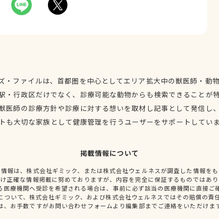
ズ・ファイルは、首都圏を中心としてエリア拡大中の獣医師・動
駅・行政区だけでなく、診療可能な動物からも検索できることが
獣医師の診療方針や診療に対する想いを取材し記事として発信し
トも大切な家族として健康管理を行うユーザーをサポートしてい
掲載情報について
種情報は、株式会社ギミック、または株式会社ウェルネスが調査した情報をも
だけ正確な情報掲載に努めておりますが、内容を完全に保証するものではあり
る医療機関へ受診を希望される場合は、事前に必ず該当の医療機関に直接ご
について、株式会社ギミック、および株式会社ウェルネスではその賠償の責
は、お手数ですがお問い合わせフォームより編集部までご連絡をいただけま