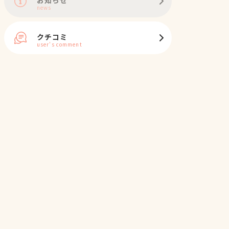
news
クチコミ
user's comment