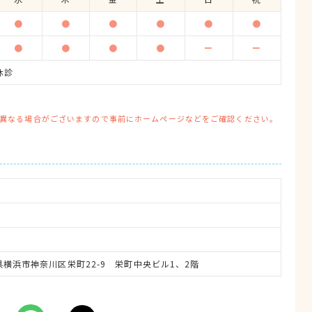
●
●
●
●
●
●
●
●
●
●
ー
ー
休診
異なる場合がございますので事前にホームページなどをご確認ください。
奈川県横浜市神奈川区栄町22-9　栄町中央ビル1、2階