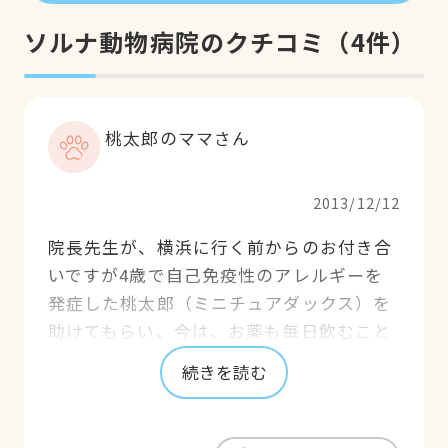
ソルナ動物病院のクチコミ
（
4
件）
桃太郎のママさん
2013/12/12
院長先生が、横浜に行く前からのお付き合
いですが4歳で自己免疫性のアレルギーを
発症した桃太郎（ミニチュアダックス）を
助けてもらい、今は、お薬も毎日飲むこと
も無く もうじき１１歳の誕生日を迎えま
続きを読む
す。もうだめだと思った時期もありました
が、本当に一生懸命にいろいろ手を尽くし
ていただき私たちと一緒に心配していただ