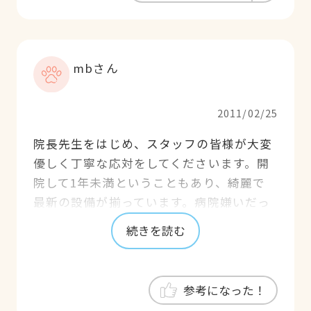
ずつ良くなっていくことが実感できまし
た。いつも「一緒に頑張りましょう！」と
言ってくれる先生に感謝です。
mbさん
2011/02/25
院長先生をはじめ、スタッフの皆様が大変
優しく丁寧な応対をしてくださいます。開
院して1年未満ということもあり、綺麗で
最新の設備が揃っています。病院嫌いだっ
たうちの子が喜んで行くようになり、驚い
続きを読む
ています。説明も納得するまで時間をかけ
てしっかりとしてくれます。オススメの病
院です！！
参考になった！