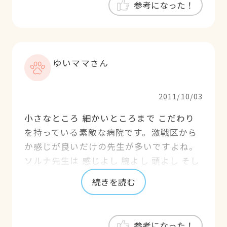
参考になった！
き、家族のように桃太郎に接してくださっ
たおかげで、今があります！ 頼もしい先生
です。
ゆいママさん
2011/10/03
小さなところ 細かいところまで こだわり
を持っている素敵な病院です。激戦区から
か感じが良いだけの先生が多いですよね。
ソルナ先生は 感じよし 腕よし 頭よし そし
てとても親身になってくれる方です。 うち
続きを読む
の子を安心してお任せできます！
参考になった！