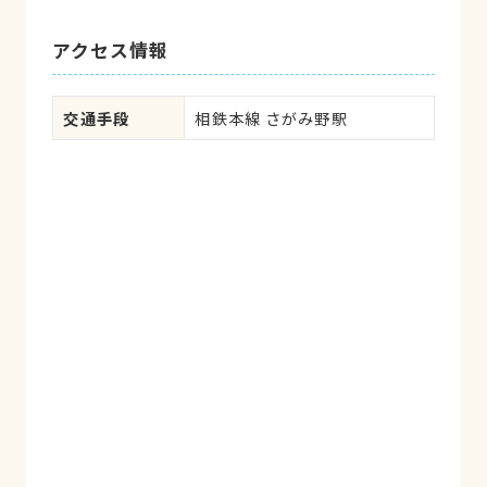
の話しを聞いてくださり、頑張っている猫
の事も理解しながらも解る様に全て説明し
アクセス情報
て下さいました。本当に、熱心な、先生だ
と思っています。これからも、よろしくお
願い致します。感謝しかありません。
交通手段
相鉄本線 さがみ野駅