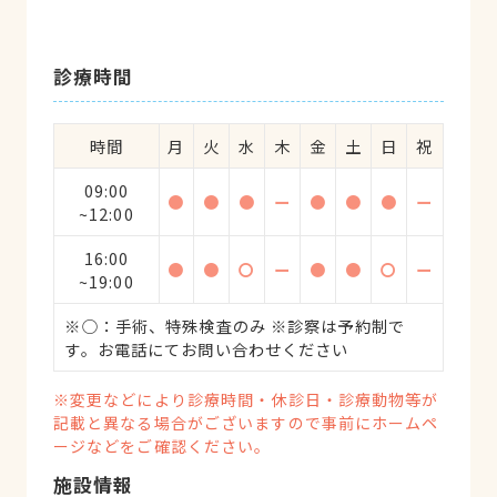
診療時間
時間
月
火
水
木
金
土
日
祝
09:00
●
●
●
ー
●
●
●
ー
~12:00
16:00
●
●
〇
ー
●
●
〇
ー
~19:00
※○：手術、特殊検査のみ ※診察は予約制で
す。お電話にてお問い合わせください
※変更などにより診療時間・休診日・診療動物等が
記載と異なる場合がございますので事前にホームペ
ージなどをご確認ください。
施設情報