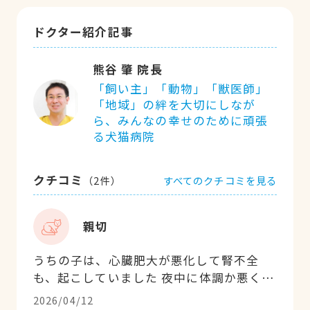
ドクター紹介記事
熊谷 肇 院長
「飼い主」「動物」「獣医師」
「地域」の絆を大切にしなが
ら、みんなの幸せのために頑張
る犬猫病院
クチコミ
すべてのクチコミを見る
（
2
件）
親切
うちの子は、心臓肥大が悪化して腎不全
も、起こしていました 夜中に体調か悪くな
りっても、先生は、一生懸命に、私達家族
2026/04/12