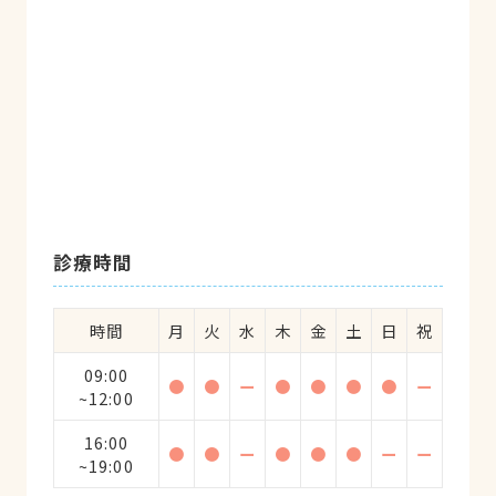
診療時間
時間
月
火
水
木
金
土
日
祝
09:00
●
●
ー
●
●
●
●
ー
~12:00
16:00
●
●
ー
●
●
●
ー
ー
~19:00