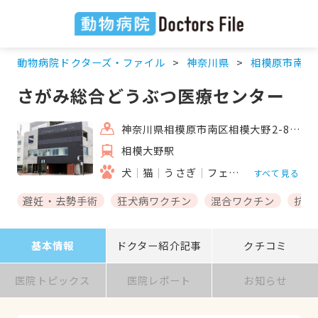
動物病院ドクターズ・ファイル
神奈川県
相模原市南区
さがみ総合どうぶつ医療センター
神奈川県相模原市南区相模大野2-8-1
相模大野駅
犬
猫
うさぎ
フェレット
ハムスタ
すべて見る
避妊・去勢手術
狂犬病ワクチン
混合ワクチン
抗体
基本情報
ドクター紹介記事
クチコミ
医院トピックス
医院レポート
お知らせ