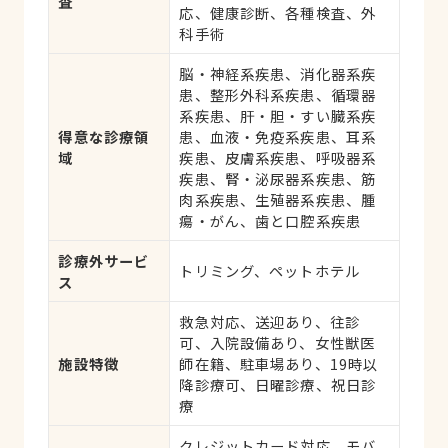
査
応、健康診断、各種検査、外
科手術
脳・神経系疾患、消化器系疾
患、整形外科系疾患、循環器
系疾患、肝・胆・すい臓系疾
得意な診療領
患、血液・免疫系疾患、耳系
域
疾患、皮膚系疾患、呼吸器系
疾患、腎・泌尿器系疾患、筋
肉系疾患、生殖器系疾患、腫
瘍・がん、歯と口腔系疾患
診療外サービ
トリミング、ペットホテル
ス
救急対応、送迎あり、往診
可、入院設備あり、女性獣医
施設特徴
師在籍、駐車場あり、19時以
降診療可、日曜診療、祝日診
療
クレジットカード対応、モバ