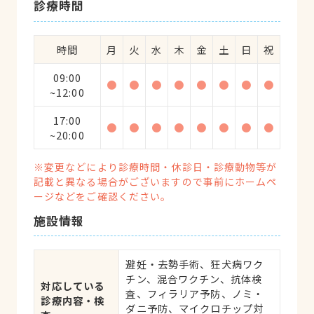
診療時間
時間
月
火
水
木
金
土
日
祝
09:00
●
●
●
●
●
●
●
●
~12:00
17:00
●
●
●
●
●
●
●
●
~20:00
※変更などにより診療時間・休診日・診療動物等が
記載と異なる場合がございますので事前にホームペ
ージなどをご確認ください。
施設情報
避妊・去勢手術、狂犬病ワク
チン、混合ワクチン、抗体検
対応している
査、フィラリア予防、ノミ・
診療内容・検
ダニ予防、マイクロチップ対