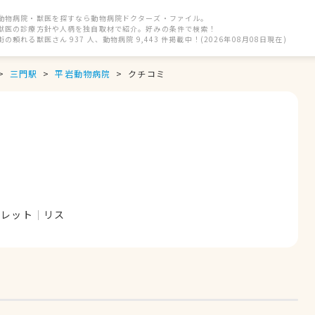
動物病院・獣医を探すなら動物病院ドクターズ・ファイル。
獣医の診療方針や人柄を独自取材で紹介。好みの条件で検索！
街の頼れる獣医さん 937 人、動物病院 9,443 件掲載中！(2026年08月08日現在)
三門駅
平岩動物病院
クチコミ
ェレット
リス