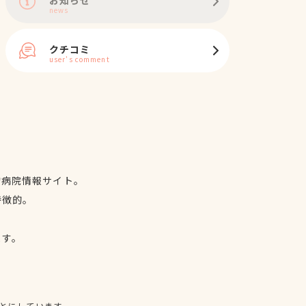
news
クチコミ
user's comment
物病院情報サイト。
特徴的。
、
ます。
とにしています。